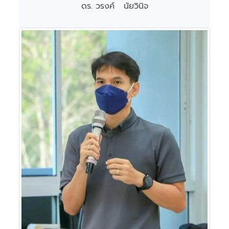
ดร. วรงค์ นัยวินิจ