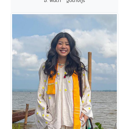
อ. พนิดา ฐปนางกูร