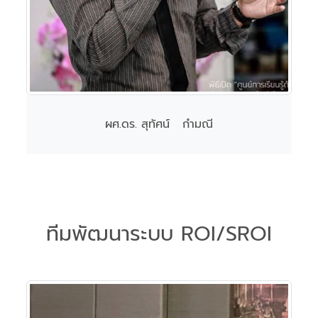
ผศ.ดร. สุทัศน์ กำมณี
ทีมพัฒนาระบบ ROI/SROI