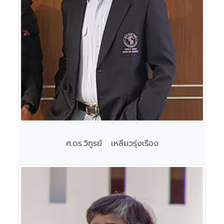
ศ.ดร.วิฑูรย์ เหลียวรุ่งเรือง