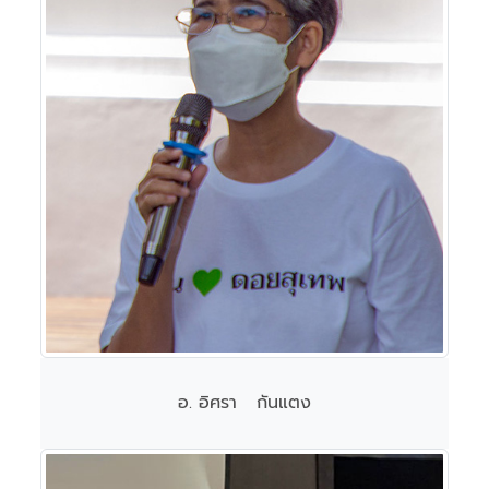
อ. อิศรา กันแตง