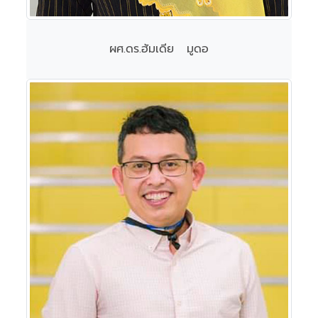
ผศ.ดร.ฮัมเดีย มูดอ