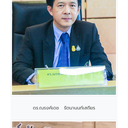
ดร.ณรงค์เดช รัตนานนท์เสถียร