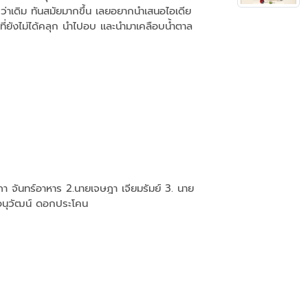
กว่าเดิม ทันสมัยมากขึ้น เลยอยากนำเสนอไอเดีย
ๆ ที่ยังไม่ได้คลุก นำไปอบ เเละนำมาเคลือบน้ำตาล
าภา จันทร์อาหาร 2.นายเจษฎา เจียมรัมย์ 3. นาย
ยอนุวัฒน์ ดอกประโคน