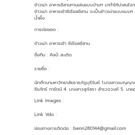
ข้าวเม่า อาหารอีสานทานเล่นเเบบบ้านๆ มาทำให้น่าสนใจ
ข้าวเม่า อาหารเช้าซีเรียลอีสาน จะเป็นข้าวเม่าเเบบเเบน
น้ำผึ้ง
การต่อยอด :
ข้าวเม่า อาหารเช้า ซีเรียลอีสาน
ชื่อทีม
: ศิลป์ สะเดิด
รายชื่อ :
นักศึกษามหาวิทยาลัย​ราชภัฏ​บุรีรัมย์​ 1.นางสาวเบญญ
ธีรภัทร์ ทารัตน์ 4. นางสาวสุภัสรา สำรวจวงค์ 5. นา
Link Images :
Link Vdo :
ช่องทางการติดต่อ :
benn280144@gmail.com​