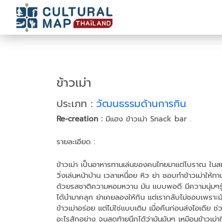
ข้าวเม่า
ประเภท :
วัฒนธรรมด้านการกิน
Re-creation :
มีแฮง ข้าวเม่า Snack bar .
รายละเอียด :
ข้าวเม่า เป็นอาหารทานเล่นของคนไทยมาเเต่โบราณ ในสมั
วิ่งเล่นหน้าบ้าน เวลาเหนื่อย หิว ย่า ชอบทำข้าวเม่าให้ท
ด้วยรสชาติความหอมหวาน มัน เเบบพอดี มีความนุ่มๆรู้ส
ได้นำมาคลุก ย่าเคยลองให้กิน เเต่เรากลับไม่ชอบเพราะม
ข้าวเม่าอร่อย เเต่ไม่ใช่เเบบเดิม เมื่อคืนก่อนส่งไอเดีย
อะไรสักอย่าง จนสุดท้ายนึกได้ว่ามันมันๆ เหมือนข้าวเม่าท