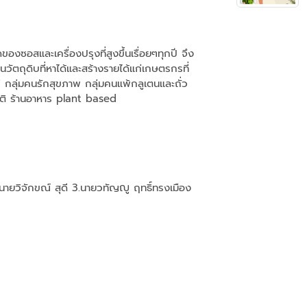
ซอสและเครื่องปรุงที่สูงขึ้นเรื่อยๆทุกปี จึง
นวัตถุดิบที่หาได้และสร้างรายได้แก่เกษตรกรที่
่ กลุ่มคนรักสุขภาพ กลุ่มคนแพ้กลูเตนและถั่ว
ัติ ร้านอาหาร plant based
นายวิจักขณ์ สุดี 3.นายวทัญญู ฤทธิ์ทรงเมือง