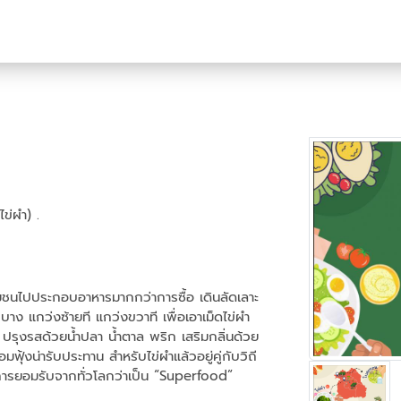
่ผำ) .
ุมชนไปประกอบอาหารมากกว่าการซื้อ เดินลัดเลาะ
ง แกว่งซ้ายที แกว่งขวาที เพื่อเอาเม็ดไข่ผำ
น ปรุงรสด้วยน้ำปลา น้ำตาล พริก เสริมกลิ่นด้วย
อมฟุ้งน่ารับประทาน สำหรับไข่ผำแล้วอยู่คู่กับวิถี
บการยอมรับจากทั่วโลกว่าเป็น “Superfood”