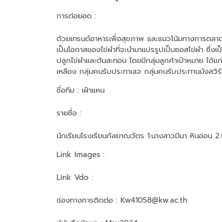
การต่อยอด :
ด้วยเทรนด์อาหารเพื่อสุขภาพ และแนวโน้มทางการตลาดของ
เป็นโอกาสของไข่ผำที่จะนำมาแปรรูปเป็นซอสไข่ผำ ซึ่งเป็
ปลูกไข่ผำและต้นสะทอน โดยมีกลุ่มลูกค้าเป้าหมาย ได้แก
เหลือง กลุ่มคนรับประทานเจ กลุ่มคนรับประทานมังสวิร
ชื่อทีม
: เฝ้าแหน
รายชื่อ :
นักเรียนโรงเรียนกัลยาณวัตร 1.นางสาวมีนา หินอ่อน 2.
Link Images :
Link Vdo :
ช่องทางการติดต่อ :
Kw41058@kw.ac.th