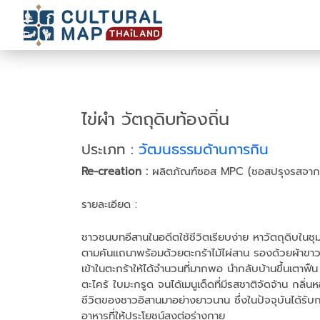
ไข่ผำ วัตถุดิบท้องถิ่น
ประเภท :
วัฒนธรรมด้านการกิน
Re-creation :
ผลิตภัณฑ์ซอส MPC (ซอสปรุงรสจากไข
รายละเอียด :
ชาวชนบทอีสานในอดีตใช้ชีวิตเรียบง่าย หาวัตถุดิบในช
ตามคันแถนาพร้อมด้วยตะกร้าไม้ไผ่สาน รองด้วยผ้าขาวบา
เข้าในตะกร้าให้ได้จำนวนที่มากพอ นำกลับบ้านขึ้นเตาฟื
ตะไคร้ ใบมะกรูด จนได้เมนูเด็ดที่มีรสชาติจัดจ้าน กลิ่นห
ชีวิตของชาวอิสานมาอย่างยาวนาน ซึ่งในปัจจุบันได้รั
อาหารที่ให้ประโยชน์สูงต่อร่างกาย