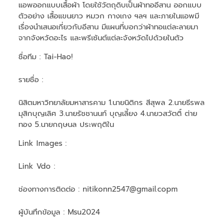
แอพออกแบบเสื้อผ้า โดยใช้วัตถุดิบเป็นผ้าทออีสาน ออกแบบ
ตัวอย่าง เสื้อแขนยาว หมวก กางเกง ฯลฯ และภายในแอพมี
เรื่องนำเสนอเกี่ยวกับอีสาน มีแผนที่บอกว่าผ้าทอแต่ละลายมา
จากจังหวัดอะไร และพรีเซ้นต์แต่ละจังหวัดไปด้วยในตัว
ชื่อทีม
: Tai-Hao!
รายชื่อ :
นิสิตมหาวิทยาลัยมหาสารคาม 1.นายนิติกร สีสุพล 2.นายธีรพล
มุสิกบุญเลิศ 3.นายรัชชานนท์ บุญเลี้ยง 4.นายวสวัตติ์ ต่าย
ทอง 5.นายกฤษนล ประพฤติใน
Link Images :
Link Vdo :
ช่องทางการติดต่อ :
nitikonn2547@gmail.copm
ผู้บันทึกข้อมูล :
Msu2024