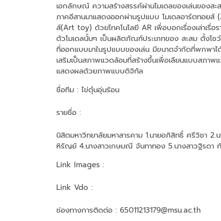
เอกลักษณ์ ความสร้างสรรค์ผ่านโมเดลของเล่นของสะ
ภาคอีสานมาแสดงออกผ่านรูปแบบ โมเดลอาร์ตทอยส์ 
ส์(Art toy) ด้วยโทคโนโลยี AR เพื่อบอกเรื่องเล่าเรื
ตัวโมเดลนั้นๆ เป็นผลิตภัณฑ์ประเภทของ สะสม ตั้งโช
ที่ออกแบบมาในรูปแบบของเล่น มีขนาดจำกัดที่พกพาได้ 
เสริมเป็นสภาพแวดล้อมที่สร้างขึ้นเพื่อเลียนแบบสภ
แสดงผลด้วยภาพแบบดิจิทัล
ชื่อทีม
: ไข่ตุ๋นอุ่นร้อน
รายชื่อ :
นิสิตมหาวิทยาลัยมหาสารคาม 1.นายอภิสิทธิ์ ศรีวิชา 2
หิรัญย์ 4.นางสาวเกษมณี จันทาทอง 5.นางสาวฐิรดา ท
Link Images :
Link Vdo :
ช่องทางการติดต่อ :
65011213179@msu.ac.th