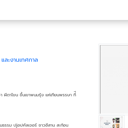
ม และงานเทศกาล
ผีตาโขน ขึ้นเขาพนมรุ้ง แห่เทียนพรรษา ที่ี
 นธรรม ปjอปคัลเจอร์ ชาวอีสาน สะท้อน