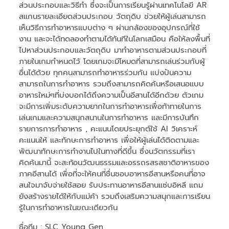
ส่วนประกอบและวิธีทำ ซึ่งจะเป็นการเรียนรู้ผ่านเทคโนโลยี AR
สแกนรายละเอียดส่วนประกอบ วัตถุดิบ ช่วยให้ผู้เล่นสามารถ
เห็นวิธีการทำอาหารแบบต่าง ๆ ผ่านกล้องของอุปกรณ์ที่ใช้
งาน และจะได้ทดลองทำตามได้ทันทีในโลกเสมือน คือให้ลงพื้นที่
ไปหาส่วนประกอบและวัตถุดิบ มาทำอาหารตามส่วนประกอบที่
ภายในเกมกำหนดไว้ โดยเกมจะมีโหมดที่สามารถเล่นร่วมกับผู้
อื่นได้ด้วย ทุกคนสามารถทำอาหารร่วมกัน แบ่งปันความ
สามารถในการทำอาหาร รวมถึงสามารถคิดค้นหรือเสนอแบบ
อาหารใหม่ๆที่บ่งบอกได้ถึงความเป็นอีสานได้อีกด้วย ตัวเกม
จะมีการเพิ่มระดับความยากในการทำอาหารเพื่อท้าทายในการ
เล่นเกมและความสนุกสนานในการทำอาหาร และมีการบันทึก
รายการการทำอาหาร , คะแนนโดยประยุกต์ใช้ AI วิเคราะห์
คะแนนให้ และทักษะการทำอาหาร เพื่อให้ผู้เล่นได้ติดตามและ
พัฒนาทักษะการทำงานไปในทางที่ดีขึ้น ซึ่งนวัตกรรมที่เรา
คิดค้นมานี้ จะสะท้อนวัฒนธรรมและอรรถรสรสชาติอาหารของ
ภาคอีสานได้ เพื่อที่จะให้คนที่ชื่นชอบอาหารอีสานหรือคนที่อาจ
สนใจมาจับจ่ายใช้สอย รับประทานอาหารอีสานแซ่บอิหลี แถม
ยังสร้างรายได้ให้กับแม่ค้า รวมถึงเสริมความสนุกและการเรียน
รู้ในการทำอาหารในขณะเดียวกัน
ชื่อทีม
: SLC Young Gen