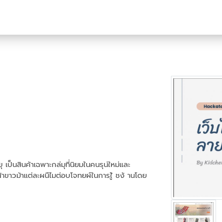
ยุ เป็นสินค้าเฉพาะกล่มุที่นิยมในคนรุน่ใหม่และ
ผ้าขาวม้าแต่ละผนืไมต่อบโจทยผ์ในการใู้ ชง้ านโดย