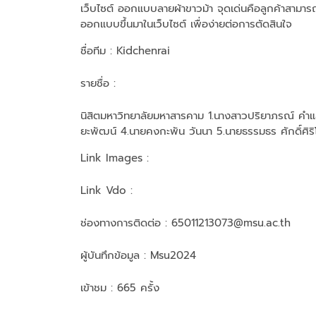
เว็บไซต์ ออกแบบลายผ้าขาวม้า จุดเด่นคือลูกค้าสามาร
ออกแบบขึ้นมาในเว็บไซต์ เพื่อง่ายต่อการตัดสินใจ
ชื่อทีม
: Kidchenrai
รายชื่อ :
นิสิตมหาวิทยาลัยมหาสารคาม 1.นางสาวปริยาภรณ์ คำแส
ยะพัฒน์ 4.นายคงกะพัน วันนา 5.นายธรรมธร ศักดิ์ศิ
Link Images :
Link Vdo :
ช่องทางการติดต่อ :
65011213073@msu.ac.th
ผู้บันทึกข้อมูล :
Msu2024
เข้าชม : 665 ครั้ง