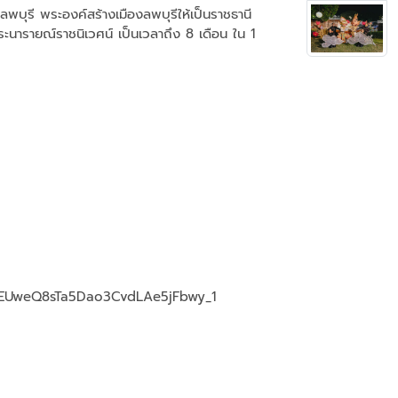
พบุรี พระองค์สร้างเมืองลพบุรีให้เป็นราชธานี
ะนารายณ์ราชนิเวศน์ เป็นเวลาถึง 8 เดือน ใน 1
6BUEUweQ8sTa5Dao3CvdLAe5jFbwy_1