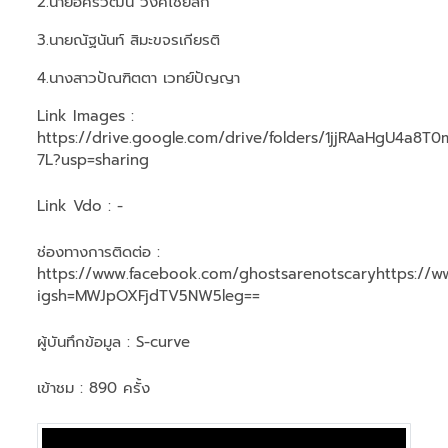
2.นายอัครวัฒน์ วงศ์ไชยลึก
3.นายณัฐนันท์ สิมะขจรเกียรติ
4.นางสาวปัณฑิตตา เวทย์ปัญญา
Link Images :
https://drive.google.com/drive/folders/1jjRAaHgU4a
7L?usp=sharing
Link Vdo :
-
ช่องทางการติดต่อ :
https://www.facebook.com/ghostsarenotscaryhttps://w
igsh=MWJpOXFjdTV5NW5leg==
ผู้บันทึกข้อมูล :
S-curve
เข้าชม : 890 ครั้ง