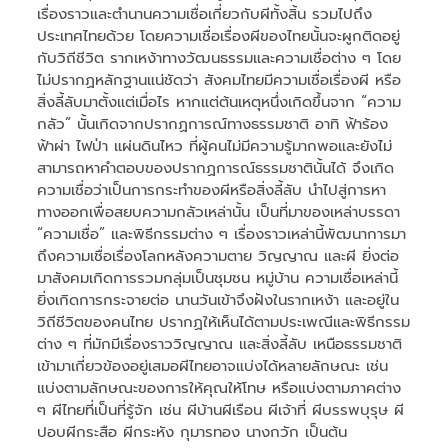
เรื่องราวและตำนานความเชื่อเกี่ยวกับผีทั้งสิ้น รวมไปถึง
ประเทศไทยด้วย โดยความเชื่อเรื่องผีของไทยนั้นจะผูกติดอยู่
กับวิถีชีวิต รากเหง้าทางวัฒนธรรมและความเชื่อต่าง ๆ โดย
ไม่ปรากฏหลักฐานแน่ชัดว่า สังคมไทยมีความเชื่อเรื่องผี หรือ
สิ่งลี้ลับมาตั้งแต่เมื่อไร หากแต่ต้นเหตุหนึ่งเกิดขึ้นจาก “ความ
กลัว” นั้นเกิดจากปรากฏการณ์ทางธรรมชาติ อาทิ ฟ้าร้อง
ฟ้าผ่า ไฟป่า แผ่นดินไหว ที่ผู้คนไม่มีความรู้มากพอและยังไม่
สามารถหาคำตอบของปรากฏการณ์ธรรมชาตินั้นได้ จึงเกิด
ความเชื่อว่าเป็นการกระทำของผีหรือสิ่งลี้ลับ นำไปสู่การหา
ทางออกเพื่อสยบความกลัวเหล่านั้น เป็นที่มาของเหล่าบรรดา
“ความเชื่อ” และพิธีกรรมต่าง ๆ เรื่องราวเหล่านี้พัฒนาการมา
ถึงความเชื่อเรื่องโลกหลังความตาย วิญญาณ และผี ยิ่งต่อ
มาสังคมเกิดการรวมกลุ่มเป็นชุมชน หมู่บ้าน ความเชื่อเหล่านี้
ยิ่งเกิดการกระจายต่อ นานวันเข้าจึงฝังในรากเหง้า และอยู่ใน
วิถีชีวิตของคนไทย ปรากฏให้เห็นได้ตามประเพณีและพิธีกรรม
ต่าง ๆ ที่มักมีเรื่องราววิญญาณ และสิ่งลี้ลับ เหนือธรรมชาติ
เข้ามาเกี่ยวข้องอยู่เสมอผีไทยอาจแบ่งได้หลายลักษณะ เช่น
แบ่งตามลักษณะของการให้คุณให้โทษ หรือแบ่งตามภาคต่าง
ๆ ผีไทยที่เป็นที่รู้จัก เช่น ผีบ้านผีเรือน ผีเจ้าที่ ผีบรรพบุรุษ ผี
ปอบผีกระสือ ผีกระหัง กุมารทอง นางกวัก เป็นต้น