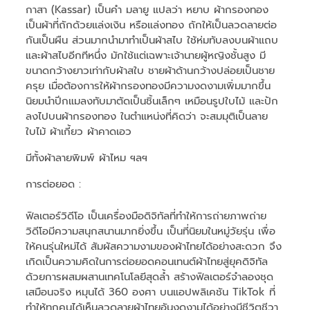
กาสา (Kassar) เป็นคำ มลายู แปลว่า หยาบ ผ้ากรองทอง
เป็นผ้าที่ถักด้วยแล่งเงิน หรือแล่งทอง ถักให้เป็นลวดลายต่อ
กันเป็นผืน ส่วนมากนำมาทำเป็นผ้าสไบ ใช้ห่มทับลงบนผ้าแถบ
และผ้าสไบอีกทีหนึ่ง มักใช้แต่เฉพาะเจ้านายผู้หญิงชั้นสูง มี
ขนาดกว้างยาวเท่ากับผ้าสใบ ชายผ้าด้านกว้างปล่อยเป็นชาย
ครุย เมื่อต้องการให้ผ้ากรองทองมีความงดงามเพิ่มมากขึ้น
นิยมนำปีกแมลงทับมาตัดเป็นชิ้นเล็กๆ เหมือนรูปใบไม้ และปัก
ลงไปบนผ้ากรองทอง ในตำแหน่งที่คิดว่า จะสมมุติเป็นลาย
ใบไม้ ผ้าเกี้ยว ผ้าคาดเอว
มีทั้งผ้าลายพิมพ์ ผ้าไหม ฯลฯ
การต่อยอด :
ฟิลเตอร์วิดีโอ เป็นเครื่องมือดิจิทัลที่ทำให้การถ่ายภาพถ่าย
วิดีโอมีความสนุกสนานมากยิ่งขึ้น เป็นที่นิยมในหมู่วัยรุ่น เพื่อ
ให้คนรุ่นใหม่ได้ สัมผัสความงามของผ้าไทยได้อย่างสะดวก จึง
เกิดเป็นความคิดในการต่อยอดคอนเทนต์ผ้าไทยสู่ยุคดิจิทัล
ด้วยการผสมผสานเทคโนโลยีสุดล้ำ สร้างฟิลเตอร์จำลองชุด
เสมือนจริง หมุนได้ 360 องศา บนแอปพลิเคชัน TikTok ที่
ทำให้ทุกคนได้เห็นลวดลายผ้าไทยอันงดงามได้อย่างมีชีวิตชีวา