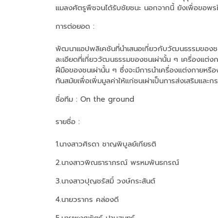
แมลงศัตรูพืชจนได้รับชัยชนะ นอกจากนี้ ยังเพื่อขอพ
การต่อยอด :
พัฒนาแอปพลิเคชันที่นำเสนอเกี่ยวกับวัฒนธรรมของช
ละเอียดที่เกี่ยววัฒนธรรมของชนเผ่านั้น ๆ เครื่องแต่
ฝีมือของชนเผ่านั้น ๆ ซึ่งจะมีการนำเครื่องแต่งกายห
ทันสมัยเพื่อเพิ่มมูลค่าให้แก่ชนเผ่าเป็นการส่งเสริมแล
ชื่อทีม
: On the ground
รายชื่อ :
1.นางสาวศิรดา ชาญพิบูลย์เกียรติ
2.นางสาวพิณธาราภรณ์ พรหมพันธกรณ์
3.นางสาวปุญชรัสมิ์ วงษ์กระสันต์
4.นายวรากร คล่องดี