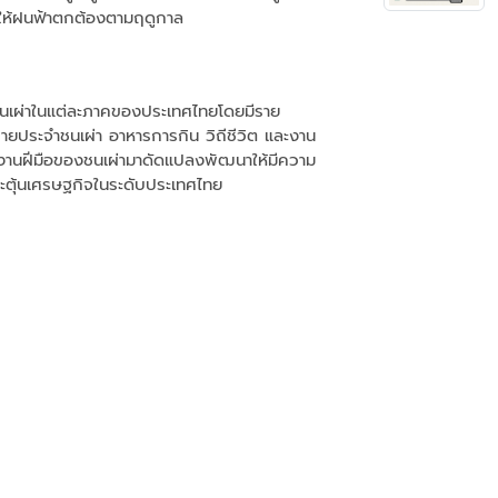
รให้ฝนฟ้าตกต้องตามฤดูกาล
นเผ่าในแต่ละภาคของประเทศไทยโดยมีราย
งกายประจำชนเผ่า อาหารการกิน วิถีชีวิต และงาน
รืองานฝีมือของชนเผ่ามาดัดแปลงพัฒนาให้มีความ
ะกระตุ้นเศรษฐกิจในระดับประเทศไทย