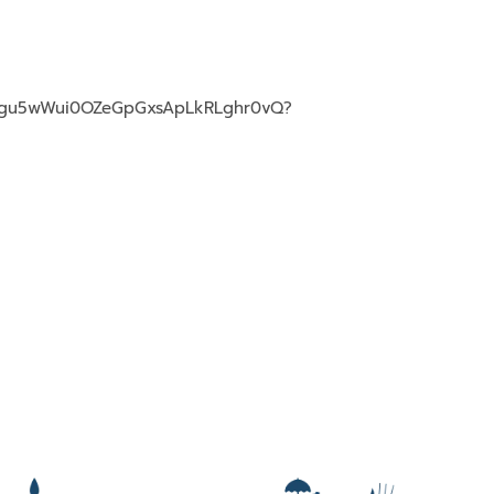
mx7ugu5wWui0OZeGpGxsApLkRLghr0vQ?