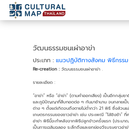
วัฒนธรรมชนเผ่าอาข่า
ประเภท :
แนวปฏิบัติทางสังคม พิธีกรร
Re-creation :
วัฒนธรรมชนเผ่าอาข่า .
รายละเอียด :
“อาข่า” หรือ “อ่าข่า” (ตามคำออกเสียง) เป็นอีกกลุ่มชา
และภูมิปัญญาที่สืบทอดต่อ ๆ กันมาช้านาน จนกลายเป็น
ต่าง ๆ ตั้งแต่เกิดจนถึงตายไม่ต่ำกว่า 21 พิธี ซึ่งล้วนแ
เกษตรกรรมของชาวอ่าข่า เช่น ประเพณี “โล้ชิงช้า” ที่คน
อ่าข่า พิธีนี้จะทำหลังจากพิธีปลูกข้าวครั้งแรก (ประม
เป็นการเฉลิมฉลอง ระลึกถึงและยกย่องวีรบุรุษชาวอ่าข่าคือ