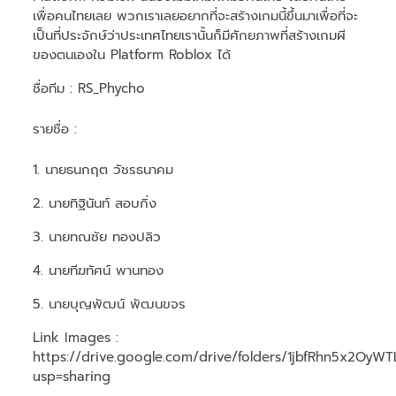
เพื่อคนไทยเลย พวกเราเลยอยากที่จะสร้างเกมนี้ขึ้นมาเพื่อที่จะ
เป็นที่ประจักษ์ว่าประเทศไทยเรานั้นก็มีศักยภาพที่สร้างเกมผี
ของตนเองใน Platform Roblox ได้
ชื่อทีม
: RS_Phycho
รายชื่อ :
1. นายธนกฤต วัชรธนาคม
2. นายทิฐินันท์ สอบกิ่ง
3. นายทณชัย ทองปลิว
4. นายทีฆทัศน์ พานทอง
5. นายบุญพัฒน์ พัฒนขจร
Link Images :
https://drive.google.com/drive/folders/1jbfRhn5x2OyW
usp=sharing