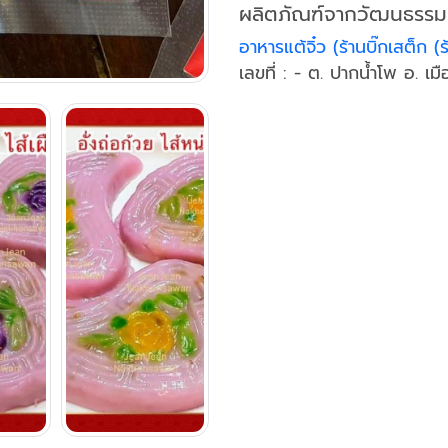
ผลิตภัณฑ์จากวัฒนธรรม
อาหารแต้จิ๋ว (ร้านบิ๊กเสต็ก (ร
เลขที่ : - ต. ปากน้ำโพ อ.