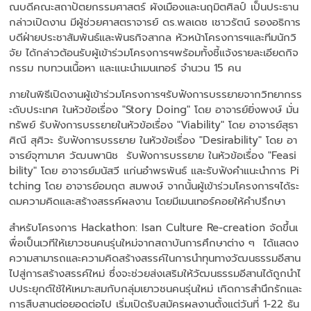
ณบดีคณะสถาปัตยกรรมศาสตร์ ผังเมืองและนฤมิตศิลป์ เป็นประธาน
กล่าวเปิดงาน มีผู้ช่วยศาสตราจารย์ ดร.พลเดช เชาวรัตน์ รองอธิการ
บดีฝ่ายประชาสัมพันธ์และพันธกิจสากล หัวหน้าโครงการฯและทีมนักวิ
จัย ได้กล่าวต้อนรับผู้เข้าร่วมโครงการฯพร้อมทั้งชี้แจ้งรายละเอียดกิจ
กรรม ทบทวนเนื้อหา และแนะนำเมนเทอร์ จำนวน 15 คน
ภายในพิธีเปิดงานผู้เข้าร่วมโครงการฯรับฟังการบรรยายจากวิทยากรร
ะดับประเทศ ในหัวข้อเรื่อง "Story Doing" โดย อาจารย์ยิ่งพงษ์ มั่น
ทรัพย์ รับฟังการบรรยายในหัวข้อเรื่อง "Viability" โดย อาจารย์สุธา
ศิณี สุศิวะ รับฟังการบรรยาย ในหัวข้อเรื่อง "Desirability" โดย อา
จารย์จุฑามาศ วัฒนพานิช รับฟังการบรรยาย ในหัวข้อเรื่อง "Feasi
bility" โดย อาจารย์มนัสวี แก่นอำพรพันธ์ และรับฟังคำแนะนำการ Pi
tching โดย อาจารย์อมฤต สมพงษ์ จากนั้นผู้เข้าร่วมโครงการฯได้ระ
ดมความคิดและสร้างสรรค์ผลงาน โดยมีเมนเทอร์คอยให้คำปรึกษา
สำหรับโครงการ Hackathon: Isan Culture Re-creation จัดขึ้นเ
พื่อเป็นเวทีให้เยาวชนคนรุ่นใหม่จากสถาบันการศึกษาต่าง ๆ ได้แสดง
ความสามารถและความคิดสร้างสรรค์ในการนำทุนทางวัฒนธรรมอีสาน
ไปสู่การสร้างสรรค์ใหม่ ซึ่งจะช่วยส่งเสริมให้วัฒนธรรมอีสานได้ถูกนำไ
ปประยุกต์ใช้ให้เหมาะสมกับกลุ่มเยาวชนคนรุ่นใหม่ เกิดการสำนึกรักและ
การสืบสานต่อยอดต่อไป เริ่มเปิดรับสมัครผลงานตั้งแต่วันที่ 1-22 ธัน