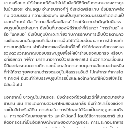
มรภ.ศรีสะเกษได้นำคณะวิจัยเข้าไปสัมผัสวิถีชีวิตอันงดงามของชาวกูย
ในบ้านรงระ ตําบลตูม อําเภอปรางค์กู่ จังหวัดศรีสะเกษ ซึ่งมีสภาพสัง
คม วัฒนธรรม ความเชื่อเฉพาะ และเป็นทุนทางวัฒนธรรมที่โดดเด่นเป็
นเอกลักษณ์ คือ "ความเชื่อเรื่องผีสาง" โดยให้ความสำคัญกับผีบรร
พบุรุษเป็นอย่างมาก ซึ่งเป็นที่มาของพิธีร่ายรำที่เรียกว่า "การรำมอ" ห
รือ "แกลมอ” ซึ่งเป็นภูมิปัญญาเกี่ยวกับการรักษาการเจ็บป่วยตามคว
ามเชื่อของคนในชุมชนที่เชื่อว่าการเจ็บไข้ได้ป่วยนั้นมาจากการไปกระทำ
การลบหลู่ผีสาง เจ้าที่เจ้าทางและสิ่งศักดิ์สิทธิ์ ทำให้ต้องอาศัยการเซ่นส
รวงดวงวิญญาณของบรรพบุรุษเพื่อให้เข้าร่างของหมอทรง หรือบา
งที่เรียกว่า "ผีฟ้า" มารักษาอาการป่วยไข้ให้หายไป ซึ่งวิถีความเชื่อเช่น
นี้มีผลต่อระบบความคิด และเป็นกลไกการควบคุมทางสังคมอย่างหนึ่ง
ที่ทำให้ชาวกูยพยายามดำรงตนอยู่ในศีลธรรมอันดี ไม่กล้ากระทำการใด
ๆ ที่ผิดผี อันจะทำให้บรรพบุรุษโกรธขึ้งและลงโทษทัณฑ์ให้ป่วยไข้หรือ
มีอันเป็นไป
.
นอกจากนี้ ชาวกูยในบ้านรงระ ยังดำรงวิถีชีวิตในวิถีที่สืบทอดมาอย่าง
ช้านาน เช่น การแต่งกายด้วยผ้าไหมย้อมมะเกลือ ซึ่งทำให้เครื่องแต่งก
ายเป็นสีดำหรือสีทึบ การห่มสไบ การใช้ดอกไม้ร้อยเป็นมงกุฏครอบศีร
ษะ การทอผ้าไหมลายลูกแก้ว และผ้ามัดหมี่ โดยใช้สีจากธรรมชาติ เช่น
สีดอกรงระที่เป็นอัตลักษณ์พิเศษของชาวกูยรงระ การประกอบอาหาร