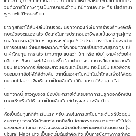
แบบชาวกูย เช่น แกงกล้วยใส่ไก่ ป่นกบแห้ง ห่อหมกหน่อไม้ เป็นต้นร
วมถึงการใช้ภาษากูยเป็นภาษาประจำถิ่น ที่มีความพิเศษ คือ มีแต่ภาษา
พูด แต่ไม่มีภาษาเขียน
.
ชาวกูยที่เราได้สัมผัสในบ้านรงระ นอกจากจะเก่งในการธำรงรักษาอัตลั
กษณ์ของตนเองแล้ว ยังเก่งในการประกอบอาชีพสมเป็นชาวกูยผู้เก่ง
กาจในการต่อสู้ชีวิต ชาวกูยรงระในยุค 5.0 ยังสามารถที่จะเป็นพ่อค้าแ
ม่ค้าออนไลน์ จำหน่ายผลิตภัณฑ์ที่สะท้อนความเป็นชาติพันธุ์ชาวกูย เช่
น ผ้าไหมกูย การแส่ว (ภาษากูย แปลว่า ปัก หรือ เย็บ) ชายผ้าด้วยไห
มสีต่างๆ ซึ่งกว่าจะได้ผ้าแต่ละชิ้นต้องผ่านกระบวนการที่แสนยุ่งยากซับ
ซ้อน เริ่มจากการเลี้ยงและสาวไหมจนได้เป็นเส้น ทอเป็นผืน แล้วยังต้อ
งย้อมมะเกลือให้ได้สีดำขลับ จากนั้นเอาผ้าไปหมักในน้ำโคลนเพื่อให้สีติด
ทนนานไม่ลอก เพื่อพัฒนาเป็นผลิตภัณฑ์ที่สวยงามให้คนสวมใส่
.
นอกจากนี้ ชาวกูยรงระยังขยันหารายได้เสริมจากการปลูกดอกอัญชัน
ตากแห้งเพื่อไปพัฒนาเป็นผลิตภัณฑ์บำรุงสุขภาพอีกด้วย
.
ถือเป็นต้นทุนที่ดีสำหรับมรภ.ศรีษะเกษในการเข้าไปยกระดับวิถีชีวิตชุม
ชนชาวกูยรงระให้แข็งแกร่งมากยิ่งขึ้น โดยเฉพาะกระบวนการเข้าไปสำ
รวจและสืบค้นทุนทางวัฒนธรรมเพิ่มเติมโดยผ่านแผนที่วัฒนธรรม (C
ultural Map) น่าจะเป็นจุดเริ่มต้นสำคัญที่จะเป็นการขึงภาพการทำคว