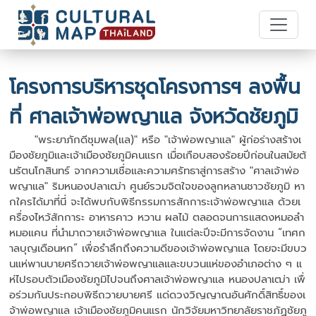
โครงการบริหารชุดโครงการฯ ลงพื้น
ที่ ศาลเจ้าพ่อพญาแล จังหวัดชัยภูมิ
"พระยาภักดีชุมพล(แล)" หรือ "เจ้าพ่อพญาแล" ผู้ก่อร่างสร้างเ
มืองชัยภูมิและเจ้าเมืองชัยภูมิคนแรก เมื่อเกือบสองร้อยปีก่อนในสมัยต้
นรัตนโกสินทร์ จากความเชื่อและความศรัทธาสู่การสร้าง "ศาลเจ้าพ่อ
พญาแล" ริมหนองปลาเฒ่า ศูนย์รวมจิตใจของลูกหลานชาวชัยภูมิ หา
กใครได้มาที่นี่ จะได้พบกับพิธีกรรมการสักการะเจ้าพ่อพญาแล ด้วยเ
ครื่องไหว้สักการะ อาหารคาว หวาน ผลไม้ ตลอดจนการแสดงหมอลำ
หมอแคน ที่นำมาถวายเจ้าพ่อพญาแล ในแต่ละปีจะมีการจัดงาน “เทศก
าลบุญเดือนหก” เพื่อรำลึกถึงความดีของเจ้าพ่อพญาแล โดยจะมีขบว
นแห่พานบายศรีถวายเจ้าพ่อพญาแลและขบวนแห่ของอำเภอต่าง ๆ แ
ห่ไปรอบตัวเมืองชัยภูมิไปจนถึงศาลเจ้าพ่อพญาแล หนองปลาเฒ่า เพื่
อร่วมกันประกอบพิธีถวายบายศรี แด่ดวงวิญญาณอันศักดิ์สิทธิ์ของเ
จ้าพ่อพญาแล เจ้าเมืองชัยภูมิคนแรก นักวิจัยมหาวิทยาลัยราชภัฏชัยภู