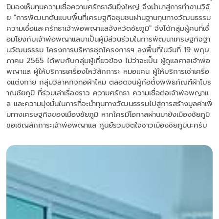
มิมองเห็นทุนความเชื่อความศรัทธาอันยิ่งใหญ่ จึงนำมาสู่การทำงานวิจั
ย "การพัฒนาต้นแบบพื้นที่เศรษฐกิจชุมชนผ่านฐานทุนทางวัฒนธรรม
ความเชื่อและศรัทธาเจ้าพ่อพญาแลจังหวัดชัยภูมิ" จึงได้กลุ่มผู้คนที่เชื่
อมโยงกับเจ้าพ่อพญาแลมาเป็นผู้มีส่วนร่วมในการพัฒนาเศรษฐกิจฐา
นวัฒนธรรม โครงการบริหารชุดโครงการฯ ลงพื้นที่ในวันที่ 19 พฤษ
ภาคม 2565 ได้พบกับกลุ่มผู้เกี่ยวข้อง ไม่ว่าจะเป็น ผู้ดูแลศาลเจ้าพ่อ
พญาแล ผู้ให้บริการเครื่องไหว้สักการะ หมอแคน ผู้ให้บริการเช่าเครื่อ
งแต่งกาย กลุ่มวิสาหกิจทอผ้าไหม ตลอดจนผู้ก่อตั้งพิพิธภัณฑ์ผ้าโบร
าณชัยภูมิ ที่ร่วมเล่าเรื่องราว ความศรัทธา ความเชื่อต่อเจ้าพ่อพญาแ
ล และความมุ่งมั่นในการที่จะนำทุนทางวัฒนธรรมไปสู่การสร้างมูลค่าเพิ่
มทางเศรษฐกิจของเมืองชัยภูมิ หากใครมีโอกาสผ่านมายังเมืองชัยภูมิ
ขอเชิญสักการะเจ้าพ่อพญาแล ศูนย์รวมจิตใจชาวเมืองชัยภูมินะครับ