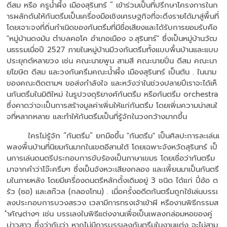
ดีสม หรือ ครูน้ำผึ้ง เมืองสุรินทร์ ” เข้าร่วมเป็นที่ปรึกษาโครงการในก
ารผลักดันให้กันตรึมเป็นเครื่องมือเชิงเศรษฐกิจที่จะดึงรายได้มาสู่พื้นที่
โดยเจาะจงที่ถิ่นกำเนิดของกันตรึมที่มีชื่อเสียงและได้รับการยอมรับคือ
"หมู่บ้านดงมัน ตำบลคอโค อำเภอเมือง จ.สุรินทร์" ซึ่งเป็นหมู่บ้านวัฒ
นธรรมเมื่อปี 2527 ภายในหมู่บ้านมีวงกันตรึมทั้งแบบพื้นบ้านและแบบ
ประยุกต์หลายวง เช่น คณะนายพูน สามสี คณะนายปิ่น ดีสม คณะนา
ยโฆษิต ดีสม และวงกันครึมคณะน้ำผึ้ง เมืองสุรินทร์ เป็นต้น . ในนาม
ของคณะติดตามฯ ขอส่งกำลังใจ และหวังว่าในช่วงปลายปีเราจะได้เห็
นกันตรึมในมิติใหม่ ในรูปวงดุริยางศ์กันตรึม หรือกันตรึม orchestra
ซึ่งคาดว่าจะเป็นการสร้างมูลค่าเพิ่มให้แก่กันตรึม โดยเพิ่มความน่าสนใ
จที่หลากหลาย และทำให้กันตรึมเป็นที่รู้จักในวงกว้างมากขึ้น
ใครไม่รู้จัก “กันตรึม” ยกมือขึ้น "กันตรึม" เป็นศิลปะการละเล่นเ
พลงพื้นบ้านที่นิยมกันมากในเขตอีสานใต้ โดยเฉพาะจังหวัดสุรินทร์ เป็
นการเล่นดนตรีประกอบการขับร้องเป็นภาษาเขมร โดยเชื่อว่ากันตรึม
มาจากคำว่าโจ๊ะครึมๆ ซึ่งเป็นจังหวะเสียงกลอง และเพี้ยนมาเป็นกันตรึ
มในภายหลัง โดยมีเครื่องดนตรีหลักดั้งเดิมอยู่ 3 ชนิด ได้แก่ ปี่อ้อ ต
รัว (ซอ) และสก๊วล (กลองโทน) . เมื่อครั้งอดีตกันตรึมถูกใช้เล่นบรรเ
ลงประกอบการบวงสรวง เวลามีการทรงเจ้าเข้าผี หรืองานพิธีกรรมส
ำคัญต่างๆ เช่น บรรเลงในพิธีแต่งงานเพื่อเป็นเพลงกล่อมหอของคู่
บ่าวสาว ซึ่งว่ากันว่า หากไม่มีการบรรเลงกันตรึมในงานแต่ง จะไม่สาม