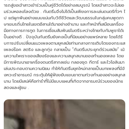
ารถสู่ขอเจ้าสาวเข้าร่วมเป็นคู่ชีวิตได้อย่างสมบูรณ์ โดยเจ้าสาวจะไม่ยอ
มร่วมหอลงโลงด้วย . กันตรึมจึงไม่ได้เป็นเพียงการละเล่นดนตรีทั่วๆ ไ
ป แต่ผูกพันอย่างแนบแน่นกับวิถีชีวิตและวัฒนธรรมในกลุ่มคนพูดภา
ษาเขมรถิ่นไทยในเขตอีสานใต้มาอย่างช้านาน และทำหน้าที่เสมือนเครื่อง
มือทางการการทูต ในการเชื่อมสัมพันธไมตรีระหว่างไทยกับกัมพูชาได้เ
ป็นอย่างดี . ปัจจุบันกันตรึมยังคงเป็นที่นิยมอย่างแพร่หลาย โดยได้รั
บการปรับเปลี่ยนแนวเพลงตามยุคสมัยท่ามกลางการเติบโตของกระแส
เพลงร๊อค สตริง และลูกทุ่ง กลายเป็น “กันตรึมประยุกต์ร่วมสมัย” เน้
นความไพเราะของเสียงร้องและความสนุกสนานของทำนองเพลง โดย
มีการพัฒนาเอาเครื่องดนตรีสากลเช่น กลองชุด กีตาร์ และไวโอลินมา
เล่นประกอบตามความนิยม ทำให้กันตรึมยุคใหม่กลายเป็นบทเพลงที่มีจั
งหวะเร้าอารมณ์ กระตุ้นให้ผู้ฟังขยับแขนขาตามท่วงทำนองอย่างสนุกส
นาน โดยมีเสน่ห์คือท่ารำที่ไม่มีแบบแผนที่เกิดจากอารมณ์ร่วมของนักแ
สดงและผู้ชม .