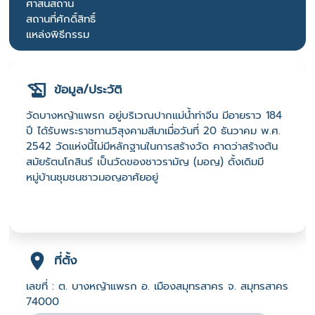
ศาสนสถาน
สถานที่ศักดิ์สิทธิ์
แหล่งพิธีกรรม
ข้อมูล/ประวัติ
วัดบางหญ้าแพรก อยู่บริเวณปากแม่น้ำท่าจีน มีอายราว 184
ปี ได้รับพระราชทานวิสุงคามสีมาเมื่อวันที่ 20 ธันวาคม พ.ศ.
2542 วัดแห่งนี้ไม่มีหลักฐานในการสร้างวัด คาดว่าสร้างต้น
สมัยรัตนโกสินร์ เป็นวัดของชาวรามัญ (มอญ) ดั้งเดิมมี
หมู่บ้านชุมชนชาวมอญอาศัยอยู่
ที่ตั้ง
เลขที่ : ต. บางหญ้าแพรก อ. เมืองสมุทรสาคร จ. สมุทรสาคร
74000