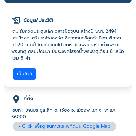
ข้อมูล/ประวัติ
เดิมเรียกวัดประตูเหล็ก วิหารปัจจุบัน สร้างปี พ.ศ. 2494
เคยมีวงดนตรีประจำของวัด ชื่อวงดนตรีลูกงำเมือง พักวง
ได้ 20 กว่าปี ในอดีตเคยไปเล่นหาเงินเพื่อมาสร้างกำแพงวัด
พระธาตุ ศิลปะล้านนา มีประเพณีสรงน้ำพระธาตุเดือน 8 เหนือ
แรม 8 ค่ำ
เว็บไซต์
ที่ตั้ง
เลขที่ : บ้านประตูเหล็ก ต. เวียง อ. เมืองพะเยา จ. พะเยา
56000
-
Click เพื่อดูเส้นทางและพิกัดบน Google Map