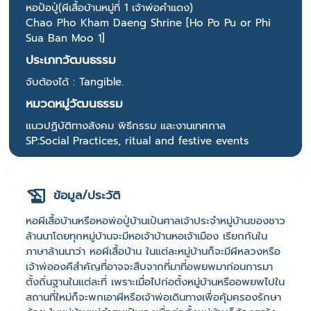
หอป้อปู่(ผีเสื้อบ้านหมู่ที่ 1 เจ้าพ่อคำแดง)
Chao Pho Kham Daeng Shrine [Ho Po Pu or Phi
Sua Ban Moo 1]
ประเภทวัฒนธรรม
จับต้องได้ : Tangible.
หมวดหมู่วัฒนธรรม
แนวปฏิบัติทางสังคม พิธีกรรม และงานเทศกาล
SP:Social Practices, ritual and festive events
ข้อมูล/ประวัติ
หอผีเสื้อบ้านหรือหอพ่อปู่บ้านเป้นศาลเจ้าประจำหมู่บ้านของชาว
ล้านนาโดยทุกหมู่บ้านจะมีหอเจ้าบ้านหอเจ้าเมือง เรียกกันใน
ภาษาล้านนาว่า หอผีเสื้อบ้าน ในแต่ละหมู่บ้านก็จะมีผีหลวงหรือ
เจ้าพ่อองคืสำคัญที่อาจจะสืบจากที่มาที่อพยพมาก่อนการมา
ตั้งถิ่นฐานในแต่ละที่ เพราะเมื่อไปก่อตั้งหมู่บ้านหรืออพยพไปใน
สถานที่ใหม่ก็จะพกเอาผีหรือเจ้าพ่อเดินทางเพื่อคุ้มครองรักษา