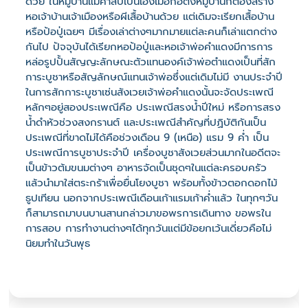
ด้วย ในหมู่บ้านแม่คำสบเปินเองเมื่อก่อตั้งหมู่บ้านก็ต้องสรา้ง
หอเจ้าบ้านเจ้าเมืองหรือผีเสื้อบ้านด้วย แต่เดิมจะเรียกเสื้อบ้าน
หรือป้อปู่เฉยๆ มีเรื่องเล่าต่างๆมากมายแต่ละคนก็เล่าแตกต่าง
กันไป ปัจจุบันได้เรียกหอป้อปู่และหอเจ้าพ่อคำแดงมีการการ
หล่อรูปปั้นสัญญะลักษณะตัวแทนองค์เจ้าพ่อตำแดงเป็นที่สัก
การะบูชาหรือสัญลักษณ์แทนเจ้าพ่อซึ่งแต่เดิมไม่มี งานประจำปี
ในการสักการะบูชาเซ่นสังเวยเจ้าพ่อคำแดงนั้นจะจัดประเพณี
หลักๆอยู่สองประเพณีคือ ประเพณีสรงน้ำปีใหม่ หรือการสรง
น้ำดำหัวช่วงสงกรานต์ และประเพณีสำคัญที่ปฏิบัติกันเป็น
ประเพณีที่ขาดไม่ได้คือช่วงเดือน 9 (เหนือ) แรม 9 ค่ำ เป็น
ประเพณีการบูชาประจำปี เครื่องบูชาสังเวยส่วนมากในอดีตจะ
เป็นข้าวต้มขนมต่างๆ อาหารจัดเป็นชุดๆในแต่ละครอบครัว
แล้วนำมาใส่ตระกร้าเพื่อยื่นโยงบูชา พร้อมทั้งข้าวตอกดอกไม้
ธูปเทียน นอกจากประเพณีเดือนเก้าแรมเก้าค่ำแล้ว ในทุกๆวัน
ก็สามารถมาบนบานสานกล่าวมาขอพรการเดินทาง ขอพรใน
การสอบ การทำงานต่างๆได้ทุกวันแต่มีข้อยกเว้นเดี่ยวคือไม่
นิยมทำในวันพุธ