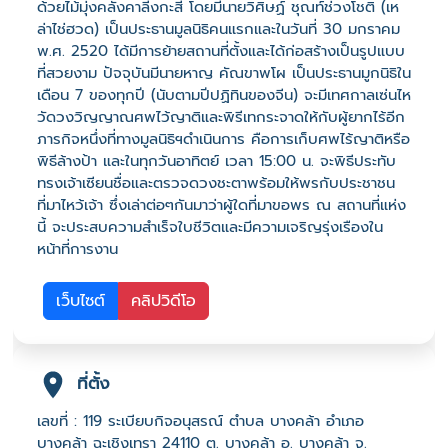
ด้วยไม้มุ่งคลังคาลีงกะสี โดยมีนายวิศิษฏ์ ชุณท์ช่วงโชติ (เห
ล่าไช่ฮวด) เป็นประธานมูลนิธิคนแรกและในวันที่ 30 มกราคม
พ.ศ. 2520 ได้มีการย้ายสถานที่ตั้งและได้ก่อสร้างเป็นรูปแบบ
ที่สวยงาม ปัจจุบันมีนายหาญ คัณขาพโผ เป็นประธานมูกนิธิใน
เดือน 7 ของทุกปี (นับตามปีปฏิทินของจีน) จะมีเทศกาลเซ่นไห
วัดวงวิญญาณศพไว้ญาติและพิรีเทกระจาดให้กับผู้ยากไร้อีก
ภารกิจหนึ่งที่ทางมูลนิธิฯดำเนินการ คือการเก็บศพไร้ญาติหรือ
พิธีล้างป้า และในทุกวันอาทิตย์ เวลา 15:00 น. จะพิธีประทับ
ทรงเจ้าเซียนชื่อและตรวจดวงชะตาพร้อมให้พรกับประชาชน
ที่มาไหว้เจ้า ซึ่งเล่าต่อๆกันมาว่าผู้ใดที่มาขอพร ณ สถานที่แห่ง
นี้ จะประสบความสำเร็จใบชีวิตและมีความเจริญรุ่งเรืองใน
หน้าที่การงาน
เว็บไซต์
คลิปวิดีโอ
ที่ตั้ง
เลขที่ : 119 ระเบียบกิจอนุสรณ์ ตำบล บางคล้า อำเภอ
บางคล้า ฉะเชิงเทรา 24110 ต. บางคล้า อ. บางคล้า จ.