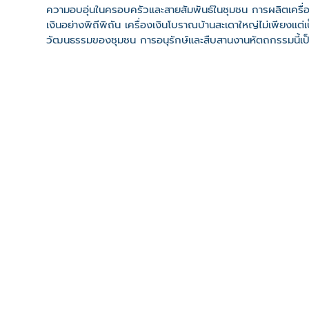
ความอบอุ่นในครอบครัวและสายสัมพันธ์ในชุมชน การผลิตเครื่องเ
เงินอย่างพิถีพิถัน เครื่องเงินโบราณบ้านสะเดาใหญ่ไม่เพียงแต่เ
วัฒนธรรมของชุมชน การอนุรักษ์และสืบสานงานหัตถกรรมนี้เป
ต่อไป
ที่ตั้ง
เลขที่ : บ้านสะเดาใหญ่ ต. สะเดาใหญ่ อ. ขุขันธ์ จ. ศรีสะเกษ 
-
Click เพื่อดูเส้นทางและพิกัดบน Google Map