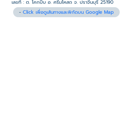
เลขที่ : ต. โคกปีบ อ. ศรีมโหสถ จ. ปราจีนบุรี 25190
-
Click เพื่อดูเส้นทางและพิกัดบน Google Map