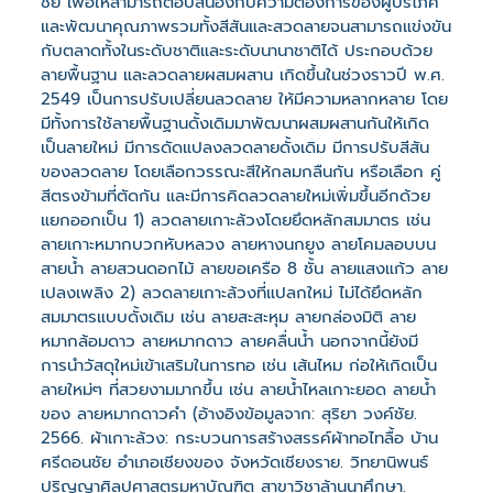
ชัย เพื่อให้สามารถตอบสนองกับความต้องการของผู้บริโภค
และพัฒนาคุณภาพรวมทั้งสีสันและสวดลายจนสามารถแข่งขัน
กับตลาดทั้งในระดับชาติและระดับนานาชาติได้ ประกอบด้วย
ลายพื้นฐาน และลวดลายผสมผสาน เกิดขึ้นในช่วงราวปี พ.ศ.
2549 เป็นการปรับเปลี่ยนลวดลาย ให้มีความหลากหลาย โดย
มีทั้งการใช้ลายพื้นฐานดั้งเดิมมาพัฒนาผสมผสานกันให้เกิด
เป็นลายใหม่ มีการดัดแปลงลวดลายดั้งเดิม มีการปรับสีสัน
ของลวดลาย โดยเลือกวรรณะสีให้กลมกลืนกัน หรือเลือก คู่
สีตรงข้ามที่ตัดกัน และมีการคิดลวดลายใหม่เพิ่มขึ้นอีกด้วย
แยกออกเป็น 1) ลวดลายเกาะล้วงโดยยึดหลักสมมาตร เช่น
ลายเกาะหมากบวกหับหลวง ลายหางนกยูง ลายโคมลอบบน
สายน้ำ ลายสวนดอกไม้ ลายขอเครือ 8 ชั้น ลายแสงแก้ว ลาย
เปลงเพลิง 2) ลวดลายเกาะล้วงที่แปลกใหม่ ไม่ได้ยึดหลัก
สมมาตรแบบดั้งเดิม เช่น ลายสะสะหุม ลายกล่องมิติ ลาย
หมากล้อมดาว ลายหมากดาว ลายคลื่นน้ำ นอกจากนี้ยังมี
การนำวัสดุใหม่เข้าเสริมในการทอ เช่น เส้นไหม ก่อให้เกิดเป็น
ลายใหม่ๆ ที่สวยงามมากขึ้น เช่น ลายน้ำไหลเกาะยอด ลายน้ำ
ของ ลายหมากดาวคำ (อ้างอิงข้อมูลจาก: สุริยา วงค์ชัย.
2566. ผ้าเกาะล้วง: กระบวนการสร้างสรรค์ผ้าทอไทลื้อ บ้าน
ศรีดอนชัย อำเภอเชียงของ จังหวัดเชียงราย. วิทยานิพนธ์
ปริญญาศิลปศาสตรมหาบัณฑิต สาขาวิชาล้านนาศึกษา.