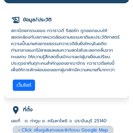
ข้อมูล/ประวัติ
สถาปัตยกรรมของ ทวาราวดี รีสอร์ท ถูกออกแบบให้
สอดคล้องกับสภาพแวดล้อมตามธรรมชาติและประวัติศาสตร์
ความเป็นมาแห่งอารยธรรมทวารวดีอันยิ่งใหญ่ในอดีต
ท่ามกลางแมกไม้สายลมผสมความสดใสในระลอกคลื่นจาก
ทะเลสาบ ให้ความรู้สึกสดชื่นเบิกบานแก่ผู้มาเยือนเปรียบ
ประดุจอาคันตุกะคนสำคัญของอาณาจักร ทวาราวดีแห่งนี้
เพื่อให้การพักผ่อนของแขกผู้มาพักมีความหมายที่มากกว่า
เว็บไซต์
ที่ตั้ง
เลขที่ : ต. ท่าตูม อ. ศรีมหาโพธิ จ. ปราจีนบุรี 25140
-
Click เพื่อดูเส้นทางและพิกัดบน Google Map