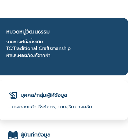
หมวดหมู่วัฒนธรรม
งานช่างฝีมือดั้งเดิม
TC:Traditional Craftsmanship
ผ้าและผลิตภัณฑ์จากผ้า
บุคคล/กลุ่มผู้ให้ข้อมูล
- นางดอกแก้ว ธีระโคตร, นายสุริยา วงศ์ชัย
ผู้บันทึกข้อมูล