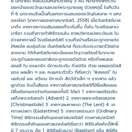
6 มกราคม ซึ่งเป็นวันที่นักปราชญ์ 3 คน ที่มาจากทิศตะวัน
ออกนำของขวัญมามอบแก่พระกุมารเยซู ด้วยเหตุนี้ ในคืนวัน
ที่ 6 มกราคมจึงเป็นคืนแห่งการมอบของขวัญในหลาย ๆ แห่ง
ของโลก (เทศกาลของศาสนาคริสต์, 2558) เมื่อวันคริสต์มาส
มาถึง เทศกาลการเฉลิมฉลองก็จะเริ่มขึ้น ทั้งใน โรงเรียนอาเว
มารีอา รวมถึงการทำพิธีกรรมใน อาสนวิหารแม่พระนิรมล ใน
ช่วงเทศกาลนี้ โรงเรียนคริสต์ รวมถึงบ้านเรือนจะถูกตกแต่ง
ให้สดใส อบอุ่นด้วย ต้นคริสต์มาส ที่ประดับประดาเอาไว้อย่าง
สวยงาม ใต้ต้นคริสต์มาสจะมีของขวัญวางเรียงไว้มากมาย
ประตูบ้านและขอบเตาผิงจะถูกตกแต่งด้วย หรีดกิ่งสนและ
ฮอลลี ใน เดนมาร์ก มีการประดับ กิ่งเบิร์ช ด้วย ผลแอปเปิลสี
แดง ผลเล็ก ๆ และ คนแคระตัวจิ๋ว ที่เรียกว่า "พิสเชอร์" ใน
นอร์เวย์ และ สวีเดน มีการนำ สัตว์ตัวเล็ก ๆ จากฟาง แล้ว
ผูกด้วย ริบบิ้นสีแดง เทศกาลในศาสนาคริสต์ที่มีชื่อเสียงและ
มีชื่อเรียกแตกต่างกันตลอดทั้งปี ได้แก่ 1. เทศกาลเตรียมรับ
เสด็จพระคริสตเจ้า (Advent) 2. เทศกาลพระคริสตสมภพ
(Christmastide) 3. เทศกาลมหาพรต (The Lent) 4. เท
ศกาลปสกา (Eastertime) 5. เทศกาลธรรมดา (Ordinary
Time) พิธีกรรมสำคัญของศาสนาคริสต์ ทางศาสนาคริสต์
พิธีกรรมสำคัญของศาสนาคริสต์เรียกว่า พิธีรับศีลศักดิ์สิทธิ์
มี 7 ประการ คือ 1. พิธีศีลล้างบาป (Baptism) หรือ พิธีศีล