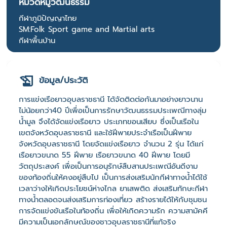
หมวดหมู่วัฒนธรรม
กีฬาภูมิปัญญาไทย
SM:Folk Sport game and Martial arts
กีฬาพื้นบ้าน
ข้อมูล/ประวัติ
การแข่งเรือยาวอุบลราชธานี ได้จัดติดต่อกันมาอย่างยาวนาน
ไม่น้อยกว่า40 ปีเพื่อเป็นการรักษาวัฒนธรรมประเพณีทางลุ่ม
น้ำมูล จึงได้จัดแข่งเรือยาว ประเภทขอนเสียบ ซึ่งเป็นเรือใน
เขตจังหวัดอุบลราชธานี และใช้ฝีพายประจำเรือเป็นฝีพาย
จังหวัดอุบลราชธานี โดยจัดแข่งเรือยาว จำนวน 2 รุ่น ได้แก่
เรือยาวขนาด 55 ฝีพาย เรือยาวขนาด 40 ฝีพาย โดยมี
วัตถุประสงค์ เพื่อเป็นการอนุรักษ์สืบสานประเพณีอันดีงาม
ของท้องถิ่นให้คงอยู่สืบไป เป็นการส่งเสริมนักกีฬาทางน้ำได้ใช้
เวลาว่างให้เกิดประโยชน์ห่างไกล ยาเสพติด ส่งเสริมทักษะกีฬา
ทางน้ำตลอดจนส่งเสริมการท่องเที่ยว สร้างรายได้ให้กับชุมชน
การจัดแข่งขันเรือในท้องถิ่น เพื่อให้เกิดความรัก ความสามัคคี
มีความเป็นเอกลักษณ์ของชาวอุบลราชธานีที่แท้จริง