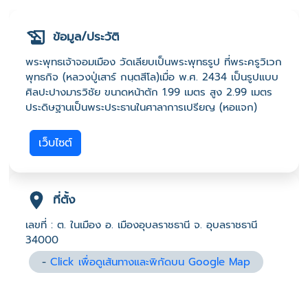
ข้อมูล/ประวัติ
พระพุทธเจ้าจอมเมือง วัดเลียบเป็นพระพุทธรูป ที่พระครูวิเวก
พุทธกิจ (หลวงปู่เสาร์ กนฺตสีโล)เมื่อ พ.ศ. 2434 เป็นรูปแบบ
ศิลปะปางมารวิชัย ขนาดหน้าตัก 1.99 เมตร สูง 2.99 เมตร
ประดิษฐานเป็นพระประธานในศาลาการเปรียญ (หอแจก)
เว็บไซต์
ที่ตั้ง
เลขที่ : ต. ในเมือง อ. เมืองอุบลราชธานี จ. อุบลราชธานี
34000
-
Click เพื่อดูเส้นทางและพิกัดบน Google Map