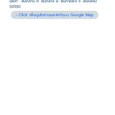
เลขที่ : สันกลาง ต. สันกลาง อ. สันกำแพง จ. เชียงใหม่
50130
-
Click เพื่อดูเส้นทางและพิกัดบน Google Map