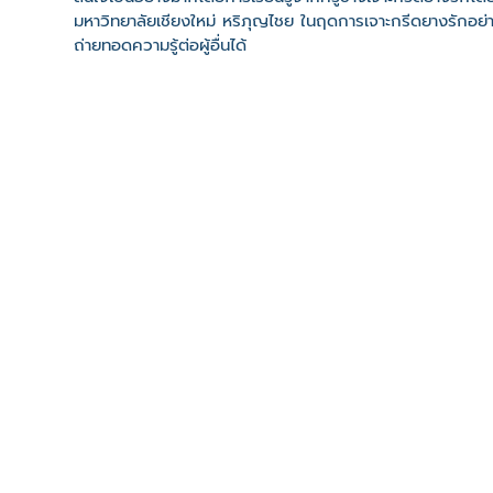
มหาวิทยาลัยเชียงใหม่ หริภุญไชย ในฤดการเจาะกรีดยางรักอย่า
ถ่ายทอดความรู้ต่อผู้อื่นได้
ที่ตั้ง
เลขที่ : ศรีบัวบาน ต. ศรีบัวบาน อ. เมืองลำพูน จ. ลำพูน 51
-
Click เพื่อดูเส้นทางและพิกัดบน Google Map