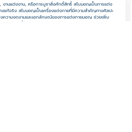
านแต่งงาน, หรือการบูชาสิ่งศักดิ์สิทธิ์ สไบมอญเป็นการแต่ง
างแท้จริง สไบมอญเป็นเครื่องแต่งกายที่มีความสำคัญทางศิลปะ
ถึงความงดงามและเอกลักษณ์ของการแต่งกายมอญ ช่วยเพิ่ม
ะวัฒนธรรมดั้งเดิมของชาวมอญ
ญรูจี อ. เขตธนบุรี จ. กรุงเทพมหานคร 10600