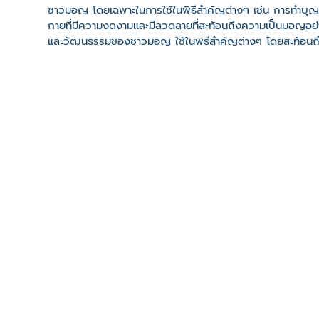
ชาวมอญ โดยเฉพาะในการใช้ในพิธีสำคัญต่างๆ เช่น การทำบุญ, ง
กายที่มีความงดงามและมีลวดลายที่สะท้อนถึงความเป็นมอญอย่
และวัฒนธรรมของชาวมอญ ใช้ในพิธีสำคัญต่างๆ โดยสะท้อน
ความสง่างามในพิธีกรรมและแสดงถึงการเคารพในประเพณีแล
ที่ตั้ง
เลขที่ : ชุมชนมอญวัดประดิษฐ์ฐาราม ถนนอิสรภาพ15 ต. หิรั
-
Click เพื่อดูเส้นทางและพิกัดบน Google Map