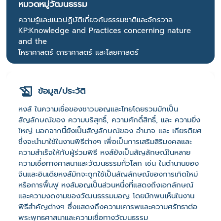
หมวดหมู่วัฒนธรรม
ความรู้และแนวปฏิบัติเกี่ยวกับธรรมชาติและจักรวาล
KP:Knowledge and Practices concerning nature
and the
โหราศาสตร์ ดาราศาสตร์ และไสยศาสตร์
ข้อมูล/ประวัติ
หงส์ ในความเชื่อของชาวมอญและไทยโดยรวมมักเป็น
สัญลักษณ์ของ ความบริสุทธิ์, ความศักดิ์สิทธิ์, และ ความยิ่ง
ใหญ่ นอกจากนี้ยังเป็นสัญลักษณ์ของ อำนาจ และ เกียรติยศ
ซึ่งจะนำมาใช้ในงานพิธีต่างๆ เพื่อเป็นการเสริมสิริมงคลและ
ความสำเร็จให้กับผู้ร่วมพิธี หงส์ยังเป็นสัญลักษณ์ในหลาย
ความเชื่อทางศาสนาและวัฒนธรรมทั่วโลก เช่น ในตำนานของ
จีนและอินเดียหงส์มักจะถูกใช้เป็นสัญลักษณ์ของการเกิดใหม่
หรือการฟื้นฟู หงส์มอญเป็นส่วนหนึ่งที่แสดงถึงเอกลักษณ์
และความงดงามของวัฒนธรรมมอญ โดยมักพบเห็นในงาน
พิธีสำคัญต่างๆ ซึ่งแสดงถึงความเคารพและความศรัทธาต่อ
พระพุทธศาสนาและความเชื่อทางวัฒนธรรม