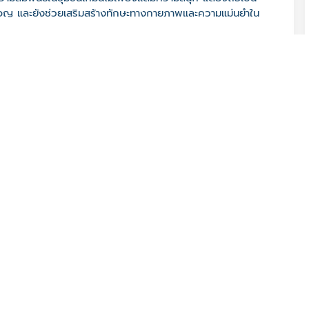
งชาวมอญ และยังช่วยเสริมสร้างทักษะทางกายภาพและความแม่นยำใน
รูจี อ. เขตธนบุรี จ. กรุงเทพมหานคร 10600