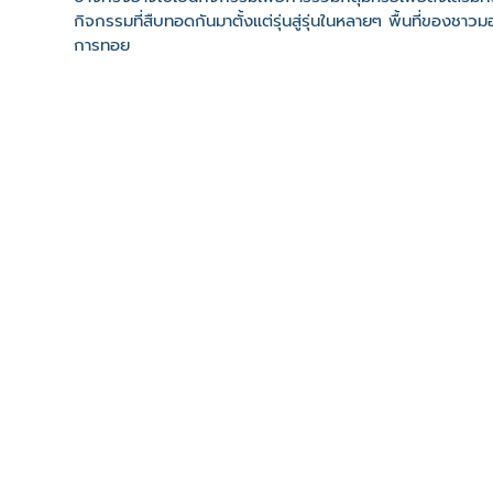
กิจกรรมที่สืบทอดกันมาตั้งแต่รุ่นสู่รุ่นในหลายๆ พื้นที่ขอ
การทอย
ที่ตั้ง
เลขที่ : 39/3 ซอยวัดประดิษฐ์ฐาราม ถนนอิสรภาพ15 ต. หิรัญ
-
Click เพื่อดูเส้นทางและพิกัดบน Google Map