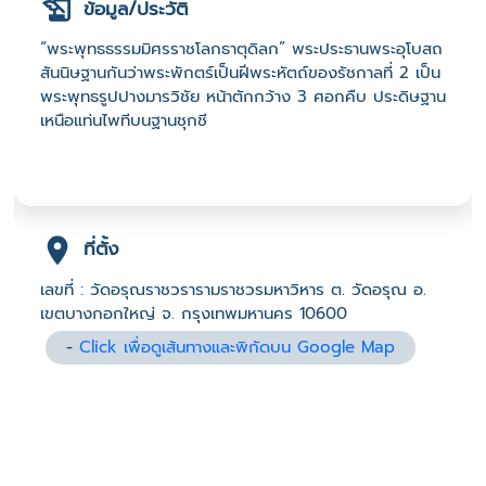
ข้อมูล/ประวัติ
“พระพุทธธรรมมิศรราชโลกธาตุดิลก” พระประธานพระอุโบสถ
สันนิษฐานกันว่าพระพักตร์เป็นฝีพระหัตถ์ของรัชกาลที่ 2 เป็น
พระพุทธรูปปางมารวิชัย หน้าตักกว้าง 3 ศอกคืบ ประดิษฐาน
เหนือแท่นไพทีบนฐานชุกชี
ที่ตั้ง
เลขที่ : วัดอรุณราชวรารามราชวรมหาวิหาร ต. วัดอรุณ อ.
เขตบางกอกใหญ่ จ. กรุงเทพมหานคร 10600
-
Click เพื่อดูเส้นทางและพิกัดบน Google Map