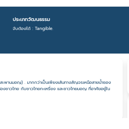
ประเภทวัฒนธรรม
จับต้องได้ : Tangible.
สะพานมอญ) . มากกว่าเป็นเพียงเส้นทางสัญจรเหนือสายน้ำซอง
น้องชาวไทย กับชาวไทยกะเหรี่ยง และชาวไทยมอญ ที่อาศัยอยู๋ใน