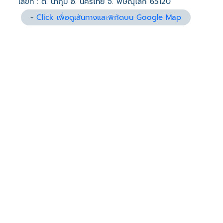
เลขที่ : ต. น้ำกุ่ม อ. นครไทย จ. พิษณุโลก 65120
-
Click เพื่อดูเส้นทางและพิกัดบน Google Map