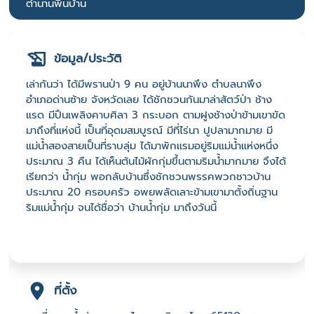
ตำนานพื้นบ้าน
ข้อมูล/ประวัติ
เล่ากันว่า ได้มีพรานป่า 9 คน อยู่บ้านนาพึง ตำบลนาพึง
อำเภอด่านซ้าย จังหวัดเลย ได้ชักชวนกันมาล่าสัตว์ป่า ช้าง
แรด มีปืนเพลิงคาบศิลา 3 กระบอก ตามฝูงช้างป่าข้ามเขาขัด
มาถึงที่แห่งนี้ เป็นที่อุดมสมบูรณ์ มีที่ไร่นา ปูปลามากมาย มี
แม่น้ำสองสายเป็นที่ราบลุ่ม ได้มาพักแรมอยู่ริมแม่น้ำแห่งหนึ่ง
ประมาณ 3 คืน ได้เห็นต้นไม้ผักกุ่มขึ้นตามริมน้ำมากมาย จึงได้
เรียกว่า น้ำกุ่ม พอกลับบ้านซึ่งชักชวนพรรคพวกชาวบ้าน
ประมาณ 20 ครอบครัว อพยพลัดเลาะข้ามเขามาตั้งถิ่นฐาน
ริมแม่น้ำกุ่ม จนได้ชื่อว่า บ้านน้ำกุ่ม มาถึงวันนี้
ที่ตั้ง