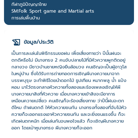
กีฬาภูมิปัญญาไทย
SM:Folk Sport game and Martial arts
การเล่นพื้นบ้าน
ข้อมูล/ประวัติ
เป็นการละเล่นในพิธีกรรมขอฝน เพื่อเสี่ยงทายว่า ปีนั้นฝนจะ
ตกดีหรือไม่ มีนางทรง 2 คนจับปลายไม้ที่มีหัวควายผูกติดอยู่
กลางวง มีชาวบ้านชายหญิงยืนล้อมวง คนเชิญจะเป็นผู้อาวุโส
ในหมู่บ้าน ซึ่งได้รับการถ่ายทอดการเชิญผีนางควายมาจาก
บรรพบุรุษ จะทำพิธีโดยนำดอกไม้ ธูปเทียน หมากพลู น้ำ แป้ง
หอม มาไว้ตรงกลางหัวควายทั้งสองและร้องเพลงเชิญให้ผี
นางควายมาสิงที่หัวควาย เมื่อนางควายเข้าสิงจะมีอาการ
เหมือนควายเปลี่ยว คนเชิญก็จะร้องเสี่ยงทาย ว่าปีนี้ฝนจะตก
ดีไหม ถ้าฝนตกดี ให้หัวควายชนกัน นางทรงทั้งสองที่จับไม้หัว
ควายก็จะออกแรงเอาหัวควายชนกัน และจะยิ่งชนแรงขึ้น ก็จะ
เกิดฝนตกหนัก เมื่อเล่นกันจนพอใจแล้ว ก็จะเชิญผีนางควาย
ออก โดยเป่าหูนางทรง ผีนางควายก็จะออก