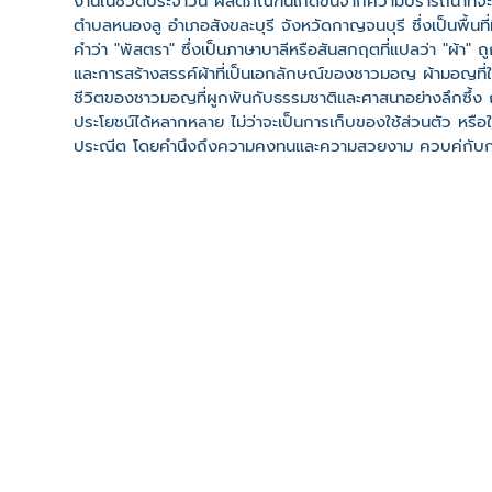
งานในชีวิตประจำวัน ผลิตภัณฑ์นี้เกิดขึ้นจากความปรารถนาที
ตำบลหนองลู อำเภอสังขละบุรี จังหวัดกาญจนบุรี ซึ่งเป็นพื้นท
คำว่า "พัสตรา" ซึ่งเป็นภาษาบาลีหรือสันสกฤตที่แปลว่า "ผ้า" 
และการสร้างสรรค์ผ้าที่เป็นเอกลักษณ์ของชาวมอญ ผ้ามอญที่ใช้
ชีวิตของชาวมอญที่ผูกพันกับธรรมชาติและศาสนาอย่างลึกซึ้ง 
ประโยชน์ได้หลากหลาย ไม่ว่าจะเป็นการเก็บของใช้ส่วนตัว หรือใ
ประณีต โดยคำนึงถึงความคงทนและความสวยงาม ควบคู่กับการเลือ
การรักษาความเป็นธรรมชาติและวิถีชีวิตที่ยั่งยืนของชาวมอญ
ถุงนี้ยังเป็นการส่งเสริมให้ผู้คนรุ่นใหม่ได้รับรู้และเข้าใจ
เรื่องราวและความหมายลึกซึ้งติดตัวไปในทุกๆ วัน
ที่ตั้ง
เลขที่ : ต. หนองลู อ. สังขละบุรี จ. กาญจนบุรี 71240
-
Click เพื่อดูเส้นทางและพิกัดบน Google Map