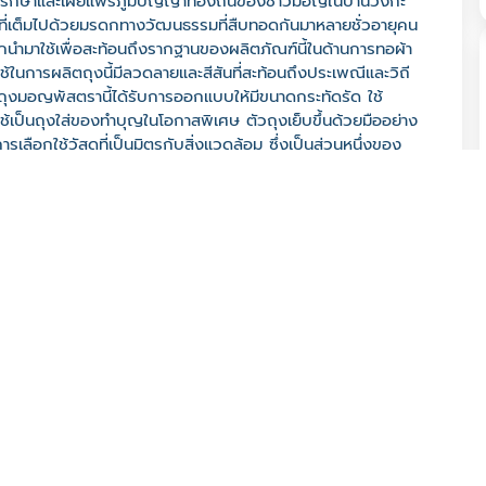
่จะรักษาและเผยแพร่ภูมิปัญญาท้องถิ่นของชาวมอญในบ้านวังกะ
ี่ที่เต็มไปด้วยมรดกทางวัฒนธรรมที่สืบทอดกันมาหลายชั่วอายุคน
ถูกนำมาใช้เพื่อสะท้อนถึงรากฐานของผลิตภัณฑ์นี้ในด้านการทอผ้า
ในการผลิตถุงนี้มีลวดลายและสีสันที่สะท้อนถึงประเพณีและวิถี
ถุงมอญพัสตรานี้ได้รับการออกแบบให้มีขนาดกระทัดรัด ใช้
ช้เป็นถุงใส่ของทำบุญในโอกาสพิเศษ ตัวถุงเย็บขึ้นด้วยมืออย่าง
กใช้วัสดุที่เป็นมิตรกับสิ่งแวดล้อม ซึ่งเป็นส่วนหนึ่งของ
 นอกจากนี้ การใช้ลวดลายและสีสันของผ้ามอญดั้งเดิมในการผลิต
ในความหมายและคุณค่าของวัฒนธรรมมอญ ผ่านการพกพาผลิตภัณฑ์ที่มี