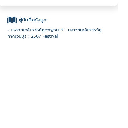
ผู้บันทึกข้อมูล
- มหาวิทยาลัยราชภัฏกาญจนบุรี : มหาวิทยาลัยราชภัฏ
กาญจนบุรี : 2567 Festival
ช่องทางติดต่อ
- https://web.facebook.com/PMUBanWangKa
มีผู้เข้าชมจำนวน :567 ครั้ง
บันทึกข้อมูลเมื่อวันที่ : 16/01/2025 - ปรับปรุงล่าสุดวันที่ :
16/01/2025