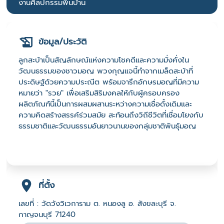
งานศิลปกรรมพื้นบ้าน
ข้อมูล/ประวัติ
ลูกสะบ้าเป็นสัญลักษณ์แห่งความโชคดีและความมั่งคั่งใน
วัฒนธรรมของชาวมอญ พวงกุญแจนี้ทำจากเมล็ดสะบ้าที่
ประดิษฐ์ด้วยความประณีต พร้อมจารึกอักษรมอญที่มีความ
หมายว่า "รวย" เพื่อเสริมสิริมงคลให้กับผู้ครอบครอง
ผลิตภัณฑ์นี้เป็นการผสมผสานระหว่างความเชื่อดั้งเดิมและ
ความคิดสร้างสรรค์ร่วมสมัย สะท้อนถึงวิถีชีวิตที่เชื่อมโยงกับ
ธรรมชาติและวัฒนธรรมอันยาวนานของกลุ่มชาติพันธุ์มอญ
ที่ตั้ง
เลขที่ : วัดวังวิเวการาม ต. หนองลู อ. สังขละบุรี จ.
กาญจนบุรี 71240