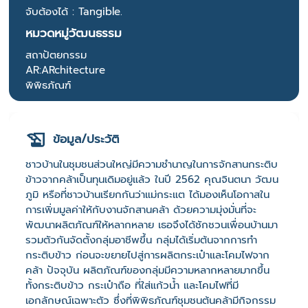
จับต้องได้ : Tangible.
หมวดหมู่วัฒนธรรม
สถาปัตยกรรม
AR:ARchitecture
พิพิธภัณฑ์
ข้อมูล/ประวัติ
ชาวบ้านในชุมชนส่วนใหญ่มีความชำนาญในการจักสานกระติบ
ข้าวจากคล้าเป็นทุนเดิมอยู่แล้ว ในปี 2562 คุณจินตนา วัฒน
ภูมิ หรือที่ชาวบ้านเรียกกันว่าแม่กระแต ได้มองเห็นโอกาสใน
การเพิ่มมูลค่าให้กับงานจักสานคล้า ด้วยความมุ่งมั่นที่จะ
พัฒนาผลิตภัณฑ์ให้หลากหลาย เธอจึงได้ชักชวนเพื่อนบ้านมา
รวมตัวกันจัดตั้งกลุ่มอาชีพขึ้น กลุ่มได้เริ่มต้นจากการทำ
กระติบข้าว ก่อนจะขยายไปสู่การผลิตกระเป๋าและโคมไฟจาก
คล้า ปัจจุบัน ผลิตภัณฑ์ของกลุ่มมีความหลากหลายมากขึ้น
ทั้งกระติบข้าว กระเป๋าถือ ที่ใส่แก้วน้ำ และโคมไฟที่มี
เอกลักษณ์เฉพาะตัว ซึ่งที่พิพิธภัณฑ์ชุมชนต้นคล้ามีกิจกรรม