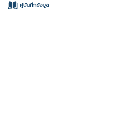
ผู้บันทึกข้อมูล
- สุธี เมฆบุญส่งลาภ : มหาวิทยาลัยพะเยา : 2565 fast
track
ช่องทางติดต่อ
- 0813871462, amaiest@hotmail.com
มีผู้เข้าชมจำนวน :1039 ครั้ง
บันทึกข้อมูลเมื่อวันที่ : 10/01/2022 - ปรับปรุงล่าสุดวันที่ :
27/05/2024