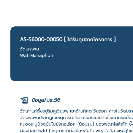
AS-56000-00050 [ ได้รับทุนจากโครงการ ]
วัดมหาพน
Wat Mahaphon
ข้อมูล/ประวัติ
วัดเก่าแก่ตั้งอยู่ริมคูเวียงพะเยาด้านทิศตะวันออก ภายในวั
วัดมหาพนปรากฏในเหตุการณ์ที่ชาวเมืองช่วยกันรื้อเอากระเบื้
หนองระบูปัจจุบันไปยังหอเรือก (ป้อมรบ) ของพญาไสลือไท ซึีง
ต้องถอยทัพไป (เหตุการณ์ต่อเนื่องกับศึกพญาไสลือ แห่งสุโขท