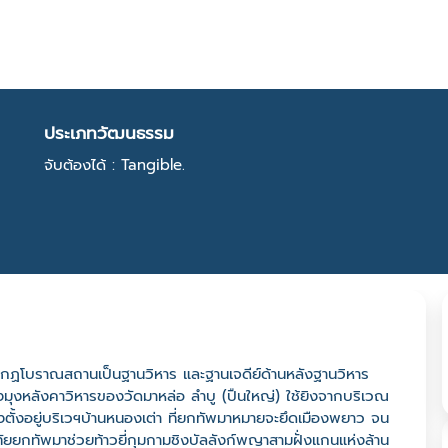
ประเภทวัฒนธรรม
จับต้องได้ : Tangible.
ดปรากฏโบราณสถานเป็นฐานวิหาร และฐานเจดีย์ด้านหลังฐานวิหาร
องมุงหลังคาวิหารของวัดมาหล่อ ลำบู (ปืนใหญ่) ใช้ยิงจากบริเวณ
ตั้งอยู่บริเวฯบ้านหนองเต่า ที่ยกทัพมาหมายจะยึดเมืองพยาว จน
ัยยกทัพมาช่วยท้าวยี่กุมกามชิงบัลลังก์พญาสามฝั่งแกนแห่งล้าน