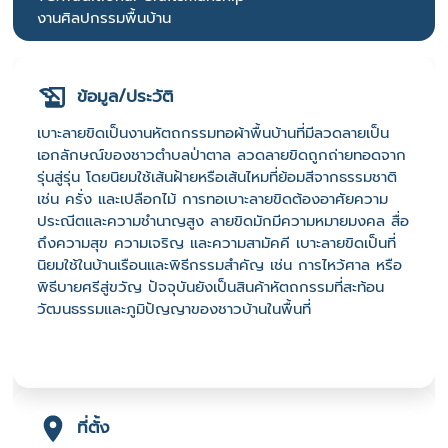
งานศิลปกรรมพื้นบ้าน
ข้อมูล/ประวัติ
เบาะลายขิดเป็นงานหัตถกรรมทอผ้าพื้นบ้านที่มีลวดลายเป็น
เอกลักษณ์ของชาวตำบลป่าตาล ลวดลายขิดถูกถ่ายทอดจาก
รุ่นสู่รุ่น โดยนิยมใช้เส้นฝ้ายหรือเส้นไหมที่ย้อมสีจากธรรมชาติ
เช่น ครั่ง และเปลือกไม้ การทอเบาะลายขิดต้องอาศัยความ
ประณีตและความชำนาญสูง ลายขิดมักมีความหมายมงคล สื่อ
ถึงความสุข ความเจริญ และความสามัคคี เบาะลายขิดเป็นที่
นิยมใช้ในบ้านเรือนและพิธีกรรมสำคัญ เช่น การไหว้ศาล หรือ
พิธีบายศรีสู่ขวัญ ปัจจุบันยังเป็นสินค้าหัตถกรรมที่สะท้อน
วัฒนธรรมและภูมิปัญญาของชาวบ้านในพื้นที่
ที่ตั้ง