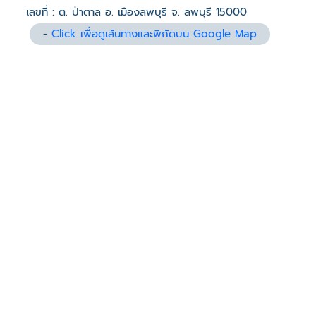
เลขที่ : ต. ป่าตาล อ. เมืองลพบุรี จ. ลพบุรี 15000
-
Click เพื่อดูเส้นทางและพิกัดบน Google Map