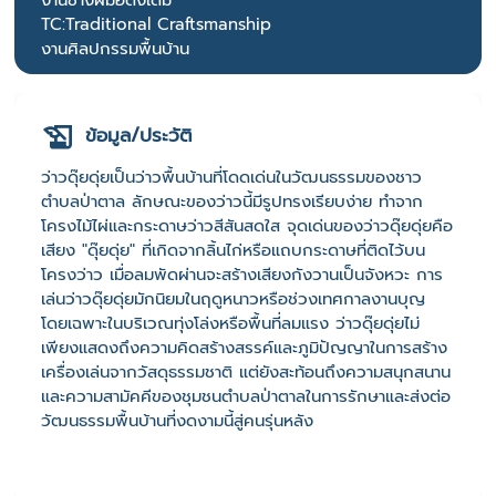
งานช่างฝีมือดั้งเดิม
TC:Traditional Craftsmanship
งานศิลปกรรมพื้นบ้าน
ข้อมูล/ประวัติ
ว่าวดุ๊ยดุ่ยเป็นว่าวพื้นบ้านที่โดดเด่นในวัฒนธรรมของชาว
ตำบลป่าตาล ลักษณะของว่าวนี้มีรูปทรงเรียบง่าย ทำจาก
โครงไม้ไผ่และกระดาษว่าวสีสันสดใส จุดเด่นของว่าวดุ๊ยดุ่ยคือ
เสียง "ดุ๊ยดุ่ย" ที่เกิดจากลิ้นไก่หรือแถบกระดาษที่ติดไว้บน
โครงว่าว เมื่อลมพัดผ่านจะสร้างเสียงกังวานเป็นจังหวะ การ
เล่นว่าวดุ๊ยดุ่ยมักนิยมในฤดูหนาวหรือช่วงเทศกาลงานบุญ
โดยเฉพาะในบริเวณทุ่งโล่งหรือพื้นที่ลมแรง ว่าวดุ๊ยดุ่ยไม่
เพียงแสดงถึงความคิดสร้างสรรค์และภูมิปัญญาในการสร้าง
เครื่องเล่นจากวัสดุธรรมชาติ แต่ยังสะท้อนถึงความสนุกสนาน
และความสามัคคีของชุมชนตำบลป่าตาลในการรักษาและส่งต่อ
วัฒนธรรมพื้นบ้านที่งดงามนี้สู่คนรุ่นหลัง