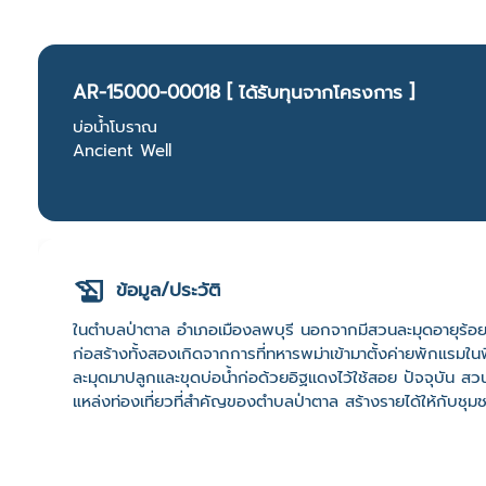
AR-15000-00018 [ ได้รับทุนจากโครงการ ]
บ่อน้ำโบราณ
Ancient Well
ข้อมูล/ประวัติ
ในตำบลป่าตาล อำเภอเมืองลพบุรี นอกจากมีสวนละมุดอายุร้อยกว่
ก่อสร้างทั้งสองเกิดจากการที่ทหารพม่าเข้ามาตั้งค่ายพักแรมในพ
ละมุดมาปลูกและขุดบ่อน้ำก่อด้วยอิฐแดงไว้ใช้สอย ปัจจุบัน สวนล
แหล่งท่องเที่ยวที่สำคัญของตำบลป่าตาล สร้างรายได้ให้กับชุ