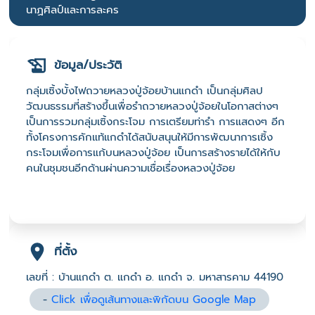
นาฏศิลป์และการละคร
ข้อมูล/ประวัติ
กลุ่มเซิ้งบั้งไฟถวายหลวงปู่จ้อยบ้านแกดำ เป็นกลุ่มศิลป
วัฒนธรรมที่สร้างขึ้นเพื่อรำถวายหลวงปู่จ้อยในโอกาสต่างๆ
เป็นการรวมกลุ่มเซิ้งกระโจม การเตรียมท่ารำ การแสดงๆ อีก
ทั้งโครงการคักแท้แกดำได้สนับสนุนให้มีการพัฒนาการเซิ้ง
กระโจมเพื่อการแก้บนหลวงปู่จ้อย เป็นการสร้างรายได้ให้กับ
คนในชุมชนอีกด้านผ่านความเชื่อเรื่องหลวงปู่จ้อย
ที่ตั้ง
เลขที่ : บ้านแกดำ ต. แกดำ อ. แกดำ จ. มหาสารคาม 44190
-
Click เพื่อดูเส้นทางและพิกัดบน Google Map