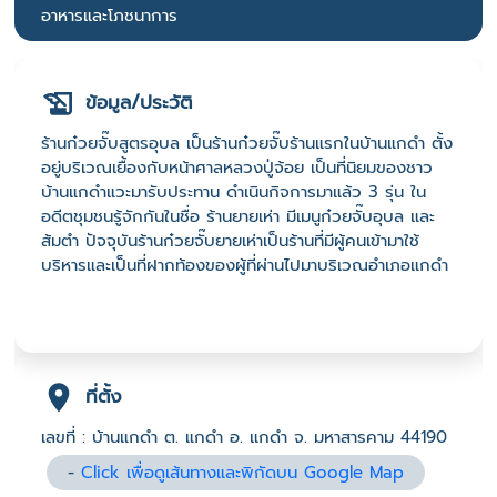
อาหารและโภชนาการ
ข้อมูล/ประวัติ
ร้านก๋วยจั๊บสูตรอุบล เป็นร้านก๋วยจั๊บร้านแรกในบ้านแกดำ ตั้ง
อยู่บริเวณเยื้องกับหน้าศาลหลวงปู่จ้อย เป็นที่นิยมของชาว
บ้านแกดำแวะมารับประทาน ดำเนินกิจการมาแล้ว 3 รุ่น ใน
อดีตชุมชนรู้จักกันในชื่อ ร้านยายเห่า มีเมนูก๋วยจั๊บอุบล และ
ส้มตำ ปัจจุบันร้านก๋วยจั๊บยายเห่าเป็นร้านที่มีผู้คนเข้ามาใช้
บริหารและเป็นที่ฝากท้องของผู้ที่ผ่านไปมาบริเวณอำเภอแกดำ
ที่ตั้ง
เลขที่ : บ้านแกดำ ต. แกดำ อ. แกดำ จ. มหาสารคาม 44190
-
Click เพื่อดูเส้นทางและพิกัดบน Google Map