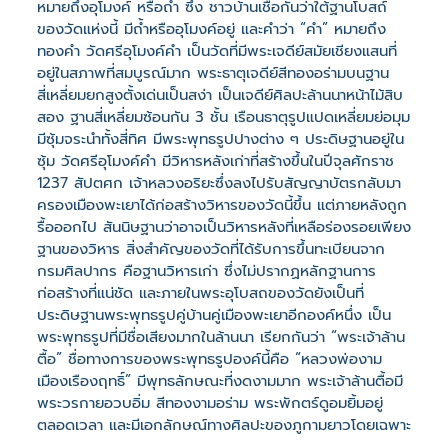
หมายถึงอุโมงค์ หรือถ้ำ ซึ่ง ชาวบ้านเชื่อกันว่าใต้ฐานโบสถ์
ของวัดแห่งนี้ มีถ้ำหรืออุโมงค์อยู่ และคำว่า “คำ” หมายถึง
ทองคำ วัดศรีอุโมงค์คำ เป็นวัดที่มีพระเจดีย์สมัยเชียงแสนที่
อยู่ในสภาพที่สมบูรณ์มาก พระธาตุเจดีย์สีทองอร่ามบนฐาน
สี่เหลี่ยมยกสูงตั้งเด่นเป็นสง่า เป็นเจดีย์ศิลปะล้านนาหน้าไม้สิบ
สอง ฐานสี่เหลี่ยมซ้อนกัน 3 ชั้น เรือนธาตุรูปแปดเหลี่ยมย่อมุม
มีซุ้มจระนำทั้งสี่ทิศ มีพระพุทธรูปปางต่าง ๆ ประดิษฐานอยู่ใน
ซุ้ม วัดศรีอุโมงค์คำ มีวิหารหลังเก่าที่สร้างขึ้นในปีจุลศักราช
1237 สัปตศก เจ้าหลวงอริยะซึ่งลงไปรับสัญญาบัตรกลับมา
ครองเมืองพะเยาได้ก่อสร้างวิหารของวัดนี้ขึ้น แต่ภายหลังถูก
รื้อออกไป สันนิษฐานว่าอาจเป็นวิหารหลังที่เหลือร่องรอยเพียง
ฐานของวิหาร สิ่งสำคัญของวัดที่ได้รับการขึ้นทะเบียนจาก
กรมศิลปากร คือฐานวิหารเก่า ซึ่งไม่ปรากฏหลักฐานการ
ก่อสร้างที่แน่ชัด และภายในพระอุโบสถของวัดยังเป็นที่
ประดิษฐานพระพุทธรูปคู่บ้านคู่เมืองพะเยาอีกองค์หนึ่ง เป็น
พระพุทธรูปที่มีชื่อเสียงมากในล้านนา เรียกกันว่า “พระเจ้าล้าน
ตื้อ” ชื่อทางการของพระพุทธรูปองค์นี้คือ “หลวงพ่องาม
เมืองเรืองฤทธิ์” มีพุทธลักษณะที่งดงามมาก พระเจ้าล้านตื้อมี
พระวรกายอวบอิ่ม สีทองงามอร่าม พระพักตร์ดูอมยิ้มอยู่
ตลอดเวลา และมีเอกลักษณ์ทางศิลปะของภูกามยาวโดยเฉพาะ