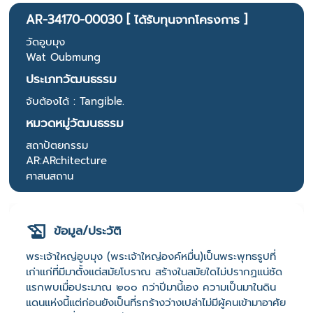
AR-34170-00030 [ ได้รับทุนจากโครงการ ]
วัดอูบมุง
Wat Oubmung
ประเภทวัฒนธรรม
จับต้องได้ : Tangible.
หมวดหมู่วัฒนธรรม
สถาปัตยกรรม
AR:ARchitecture
ศาสนสถาน
ข้อมูล/ประวัติ
พระเจ้าใหญ่อูบมุง (พระเจ้าใหญ่องค์หมื่น)เป็นพระพุทธรูปที่
เก่าแก่ที่มีมาตั้งแต่สมัยโบราณ สร้างในสมัยใดไม่ปรากฏแน่ชัด
แรกพบเมื่อประมาณ ๒๐๐ กว่าปีมานี้เอง ความเป็นมาในดิน
แดนแห่งนี้แต่ก่อนยังเป็นที่รกร้างว่างเปล่าไม่มีผู้คนเข้ามาอาศัย