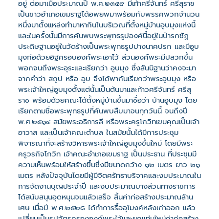
อยู่ ต่อมาเมื่อประมาณปี พ.ศ.๒๓๔๙ มีเท้าศรีจันทร์ ศรีสุราช
เป็นชาวอำเภอเขมราฐได้อพยพมาพร้อมกับพรรคพวกจำนวน
หนึ่งมาตั้งแหล่งทำมาหากินในบริเวณที่ตั้งหมู่บ้านอูบมุงแห่งนี้
และในครั้งนั้นมีการค้นพบพระพุทธรูปองค์นี้อยู่ในป่ารกชัฏ
ประดิษฐานอยู่ในวัดร้างเป็นพระพุทธรูปปางนาคปรก และมีอูบ
มุงก่อด้วยอิฐครอบองค์พระเอาไว้ ส่วนองค์พระมีปลวกขึ้น
พอกจนถึงพระอุระและเรียกว่า อูบมุง ซึ่งสันนิฐานว่าคงจะมา
จากคำว่า สถูป หรือ อูบ จึงได้พากันเรียกว่าพระอูบมุง หรือ
พระเจ้าใหญ่อูบมุงตั้งแต่นั้นเป็นต้นมาและท้าวศรีจันทร์ ศรีสุ
ราช พร้อมด้วยคณะได้ตั้งหมู่บ้านขึ้นมาชื่อว่า บ้านอูบมุง โดย
เรียกตามชื่อพระพุทธรูปที่ค้นพบสืบมาจนทุกวันนี้ จนถึงปี
พ.ศ.๒๕๑๔ สมัยพระอธิการลี หรือพระครูโกวิทเขมคุณเป็นเจ้า
อาวาส และเป็นเจ้าคณะตำบล ในสมัยนั้นได้มีการประชุม
พิจารณาที่จะสร้างวิหารพระเจ้าใหญ่อูบมุงขึ้นใหม่ โดยมีพระ
ครูวรกิจโกวิท เจ้าคณะอำเภอเขมราฐ เป็นประธาน ที่ประชุมมี
ความเห็นพร้อมให้สร้างขึ้นซึ่งมีขนาดกว้าง ๑๒ เมตร ยาว ๒๑
เมตร หลังปัจจุบันโดยมีผู้มีจิตศรัทธาบริจาคและงบประมาณใน
การจัดงานบุญประจำปี และงบประมาณบางส่วนทางราชการ
ได้สนับสนุนอุดหนุนจนแล้วเสร็จ สิ้นค่าก่อสร้างประมาณล้าน
เศษ เมื่อปี พ.ศ.๒๕๒๘ ได้ทำการรื้ออุโมงค์หลังเก่าออก แล้ว
เปลี่ยนเป็นรูปฉัตรครององค์พระไว้และยกแท่นใหม่ค่าก่อสร้าง