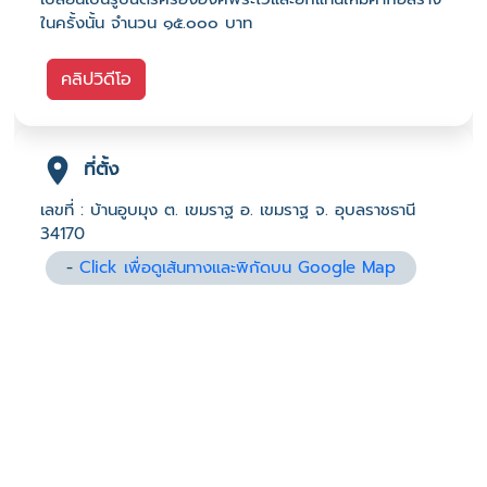
ในครั้งนั้น จำนวน ๑๕.๐๐๐ บาท
คลิปวิดีโอ
ที่ตั้ง
เลขที่ : บ้านอูบมุง ต. เขมราฐ อ. เขมราฐ จ. อุบลราชธานี
34170
-
Click เพื่อดูเส้นทางและพิกัดบน Google Map