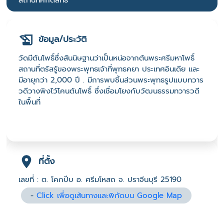
สถานที่ศักดิ์สิทธิ์
ข้อมูล/ประวัติ
วัดมีต้นโพธิ์ซึ่งสันนิษฐานว่าเป็นหน่อจากต้นพระศรีมหาโพธิ์
สถานที่ตรัสรู้ของพระพุทธเจ้าที่พุทธคยา ประเทศอินเดีย และ
มีอายุกว่า 2,000 ปี . มีการพบชิ้นส่วนพระพุทธรูปแบบทวาร
วดีวางพิงไว้โคนต้นโพธิ์ ซึ่งเชื่อมโยงกับวัฒนธรรมทวารวดี
ในพื้นที่
ที่ตั้ง
เลขที่ : ต. โคกปีบ อ. ศรีมโหสถ จ. ปราจีนบุรี 25190
-
Click เพื่อดูเส้นทางและพิกัดบน Google Map